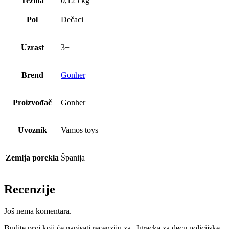
Težina
0,125 kg
Pol
Dečaci
Uzrast
3+
Brend
Gonher
Proizvođač
Gonher
Uvoznik
Vamos toys
Zemlja porekla
Španija
Recenzije
Još nema komentara.
Budite prvi koji će napisati recenziju za „Igracka za decu policijske