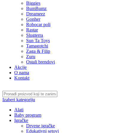
Biggies
BumBumz
Dreameez
Gonher
Robocar poli
Rastar
Slugterra
Sun Ta Toys
Tamagotchi
Zaga & Filip
Zuru
Ostali brendovi
Akcije
O nama
Kontakt
Izaberi kategoriju
Alati
Baby program
Igračke
Drvene igračke
Edukativni setovi