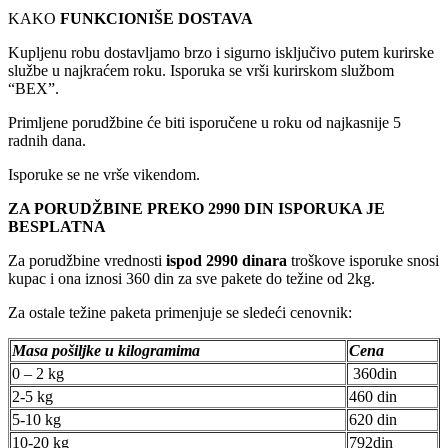
KAKO
FUNKCIONIŠE DOSTAVA
Kupljenu robu dostavljamo brzo i sigurno isključivo putem kurirske
službe u najkraćem roku. Isporuka se vrši kurirskom službom
“BEX”.
Primljene porudžbine će biti isporučene u roku od najkasnije 5
radnih dana.
Isporuke se ne vrše vikendom.
ZA PORUDŽBINE PREKO 2990 DIN ISPORUKA JE
BESPLATNA
Za porudžbine vrednosti
ispod 2990 dinara
troškove isporuke snosi
kupac i ona iznosi 360 din za sve pakete do težine od 2kg.
Za ostale težine paketa primenjuje se sledeći cenovnik:
Masa pošiljke u kilogramima
Cena
0 – 2 kg
360din
2-5 kg
460 din
5-10 kg
620 din
10-20 kg
792din