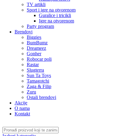
TV artikli
Sport i igre na otvorenom
Guralice i tricikli
Igre na otvorenom
Party program
Brendovi
Biggies
BumBumz
Dreameez
Gonher
Robocar poli
Rastar
Slugterra
Sun Ta Toys
Tamagotchi
Zaga & Filip
Zuru
Ostali brendovi
Akcije
O nama
Kontakt
Izaberi kategoriju