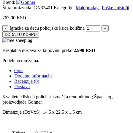
Brend:
Šifra proizvoda:
GN32401
Kategorije:
Maloprodaja
,
Puške i pištolji
763,00
RSD
Igracka za decu policijske lisice količina
DODAJ U KORPU
Besplatna dostava za kupovinu preko
2.990 RSD
Podeli na mrežama:
Opis
Dodatne informacije
Recenzije (0)
Dostava
Kvalitetne lisice i policijska značka renomiranog Španskog
proizvodjača Gohner.
Dimenzije (DxVxŠ): 14.5 x 22.5 x 1.5 cm