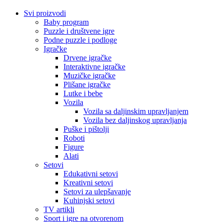
Svi proizvodi
Baby program
Puzzle i društvene igre
Podne puzzle i podloge
Igračke
Drvene igračke
Interaktivne igračke
Muzičke igračke
Plišane igračke
Lutke i bebe
Vozila
Vozila sa daljinskim upravljanjem
Vozila bez daljinskog upravljanja
Puške i pištolji
Roboti
Figure
Alati
Setovi
Edukativni setovi
Kreativni setovi
Setovi za ulepšavanje
Kuhinjski setovi
TV artikli
Sport i igre na otvorenom