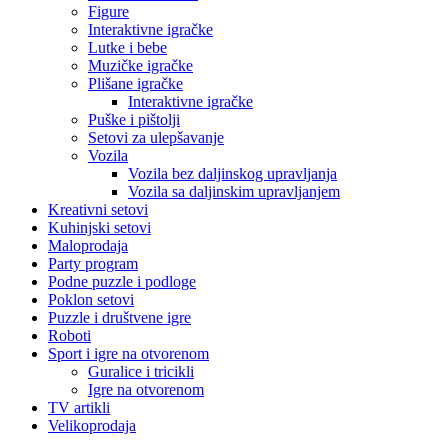
Figure
Interaktivne igračke
Lutke i bebe
Muzičke igračke
Plišane igračke
Interaktivne igračke
Puške i pištolji
Setovi za ulepšavanje
Vozila
Vozila bez daljinskog upravljanja
Vozila sa daljinskim upravljanjem
Kreativni setovi
Kuhinjski setovi
Maloprodaja
Party program
Podne puzzle i podloge
Poklon setovi
Puzzle i društvene igre
Roboti
Sport i igre na otvorenom
Guralice i tricikli
Igre na otvorenom
TV artikli
Velikoprodaja