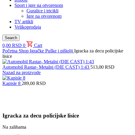
Sport i igre na otvorenom
Guralice i tricikli
Igre na otvorenom
TV artikli
Velikoprodaja
Search
0,00
RSD
0
Cart
Početna
Shop
Igračke
Puške i pištolji
Igracka za decu policijske
lisice
Automobil Rastar- Metalni (DIE CAST) 1:43
513,00
RSD
Nazad na proizvode
Kapisle 8
289,00
RSD
Uvećaj sliku proizvoda
Igracka za decu policijske lisice
Na zalihama