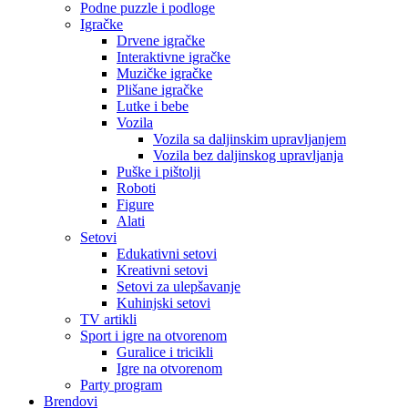
Podne puzzle i podloge
Igračke
Drvene igračke
Interaktivne igračke
Muzičke igračke
Plišane igračke
Lutke i bebe
Vozila
Vozila sa daljinskim upravljanjem
Vozila bez daljinskog upravljanja
Puške i pištolji
Roboti
Figure
Alati
Setovi
Edukativni setovi
Kreativni setovi
Setovi za ulepšavanje
Kuhinjski setovi
TV artikli
Sport i igre na otvorenom
Guralice i tricikli
Igre na otvorenom
Party program
Brendovi