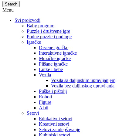
Search
Menu
Svi proizvodi
Baby program
Puzzle i društvene igre
Podne puzzle i podloge
Igračke
Drvene igračke
Interaktivne igračke
Muzičke igračke
Plišane igračke
Lutke i bebe
Vozila
Vozila sa daljinskim upravljanjem
Vozila bez daljinskog upravljanja
Puške i pištolji
Roboti
Figure
Alati
Setovi
Edukativni setovi
Kreativni setovi
Setovi za ulepšavanje
Kuhinjski setovi