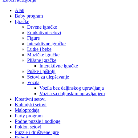
Alati
Baby program
Igračke
Drvene igračke
Edukativni setovi
Figure
Interaktivne igračke
Lutke i bebe
Muzičke igračke
Plišane igračke
Interaktivne igračke
Puške i pištolji
Setovi za ulepšavanje
Vozila
Vozila bez daljinskog upravljanja
Vozila sa daljinskim upravljanjem
Kreativni setovi
Kuhinjski setovi
Maloprodaja
Party program
Podne puzzle i podloge
Poklon setovi
Puzzle i društvene igre
Roboti