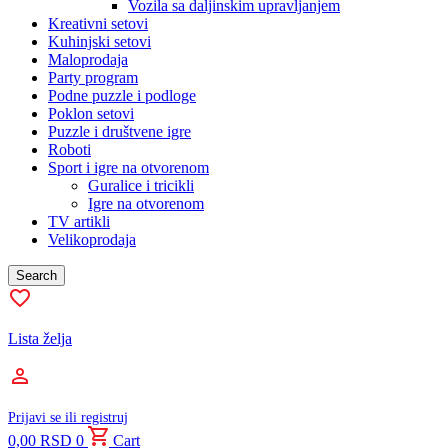
Vozila sa daljinskim upravljanjem
Kreativni setovi
Kuhinjski setovi
Maloprodaja
Party program
Podne puzzle i podloge
Poklon setovi
Puzzle i društvene igre
Roboti
Sport i igre na otvorenom
Guralice i tricikli
Igre na otvorenom
TV artikli
Velikoprodaja
Search
Lista želja
Prijavi se ili registruj
0,00
RSD
0
Cart