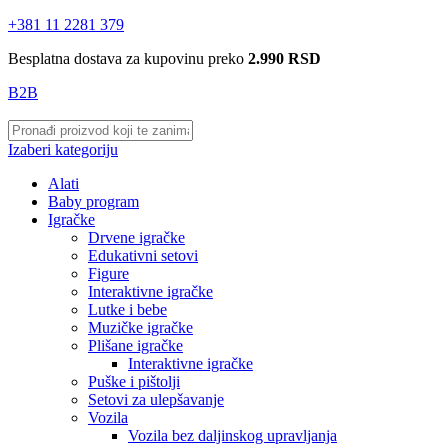
+381 11 2281 379
Besplatna dostava za kupovinu preko
2.990 RSD
B2B
Izaberi kategoriju
Alati
Baby program
Igračke
Drvene igračke
Edukativni setovi
Figure
Interaktivne igračke
Lutke i bebe
Muzičke igračke
Plišane igračke
Interaktivne igračke
Puške i pištolji
Setovi za ulepšavanje
Vozila
Vozila bez daljinskog upravljanja