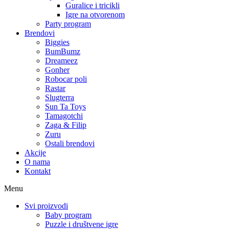
Guralice i tricikli
Igre na otvorenom
Party program
Brendovi
Biggies
BumBumz
Dreameez
Gonher
Robocar poli
Rastar
Slugterra
Sun Ta Toys
Tamagotchi
Zaga & Filip
Zuru
Ostali brendovi
Akcije
O nama
Kontakt
Menu
Svi proizvodi
Baby program
Puzzle i društvene igre