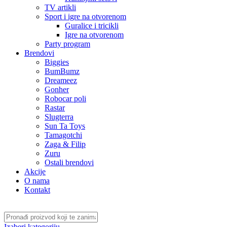
TV artikli
Sport i igre na otvorenom
Guralice i tricikli
Igre na otvorenom
Party program
Brendovi
Biggies
BumBumz
Dreameez
Gonher
Robocar poli
Rastar
Slugterra
Sun Ta Toys
Tamagotchi
Zaga & Filip
Zuru
Ostali brendovi
Akcije
O nama
Kontakt
Izaberi kategoriju