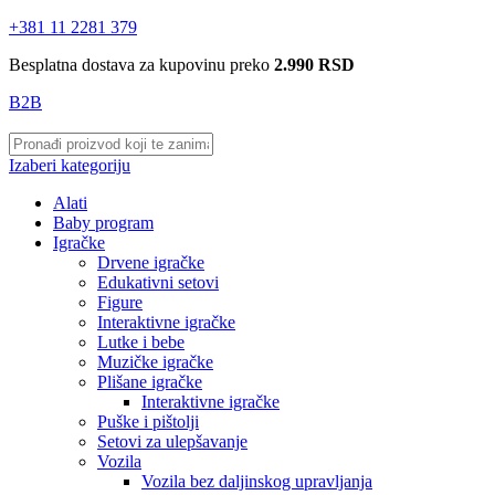
+381 11 2281 379
Besplatna dostava za kupovinu preko
2.990 RSD
B2B
Izaberi kategoriju
Alati
Baby program
Igračke
Drvene igračke
Edukativni setovi
Figure
Interaktivne igračke
Lutke i bebe
Muzičke igračke
Plišane igračke
Interaktivne igračke
Puške i pištolji
Setovi za ulepšavanje
Vozila
Vozila bez daljinskog upravljanja