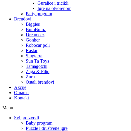
Guralice i tricikli
Igre na otvorenom
Party program
Brendovi
Biggies
BumBumz
Dreameez
Gonher
Robocar poli
Rastar
Slugterra
Sun Ta Toys
Tamagotchi
Zaga & Filip
Zuru
Ostali brendovi
Akcije
O nama
Kontakt
Menu
Svi proizvodi
Baby program
Puzzle i društvene igre