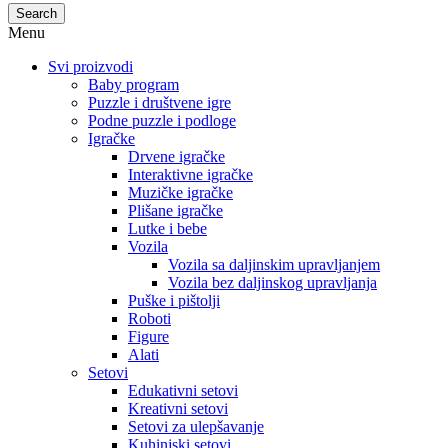
Search
Menu
Svi proizvodi
Baby program
Puzzle i društvene igre
Podne puzzle i podloge
Igračke
Drvene igračke
Interaktivne igračke
Muzičke igračke
Plišane igračke
Lutke i bebe
Vozila
Vozila sa daljinskim upravljanjem
Vozila bez daljinskog upravljanja
Puške i pištolji
Roboti
Figure
Alati
Setovi
Edukativni setovi
Kreativni setovi
Setovi za ulepšavanje
Kuhinjski setovi