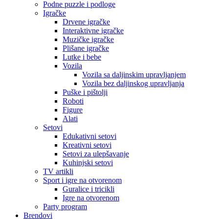
Podne puzzle i podloge
Igračke
Drvene igračke
Interaktivne igračke
Muzičke igračke
Plišane igračke
Lutke i bebe
Vozila
Vozila sa daljinskim upravljanjem
Vozila bez daljinskog upravljanja
Puške i pištolji
Roboti
Figure
Alati
Setovi
Edukativni setovi
Kreativni setovi
Setovi za ulepšavanje
Kuhinjski setovi
TV artikli
Sport i igre na otvorenom
Guralice i tricikli
Igre na otvorenom
Party program
Brendovi