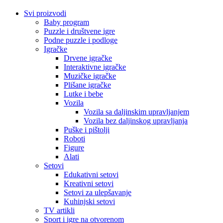
Svi proizvodi
Baby program
Puzzle i društvene igre
Podne puzzle i podloge
Igračke
Drvene igračke
Interaktivne igračke
Muzičke igračke
Plišane igračke
Lutke i bebe
Vozila
Vozila sa daljinskim upravljanjem
Vozila bez daljinskog upravljanja
Puške i pištolji
Roboti
Figure
Alati
Setovi
Edukativni setovi
Kreativni setovi
Setovi za ulepšavanje
Kuhinjski setovi
TV artikli
Sport i igre na otvorenom