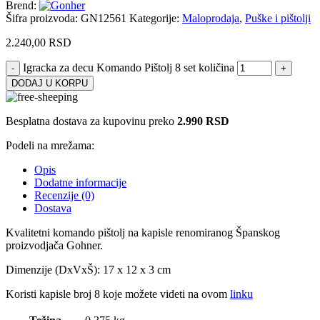
Brend:
Šifra proizvoda:
GN12561
Kategorije:
Maloprodaja
,
Puške i pištolji
2.240,00
RSD
Igracka za decu Komando Pištolj 8 set količina
DODAJ U KORPU
Besplatna dostava za kupovinu preko
2.990 RSD
Podeli na mrežama:
Opis
Dodatne informacije
Recenzije (0)
Dostava
Kvalitetni komando pištolj na kapisle renomiranog Španskog
proizvodjača Gohner.
Dimenzije (DxVxŠ): 17 x 12 x 3 cm
Koristi kapisle broj 8 koje možete videti na ovom
linku