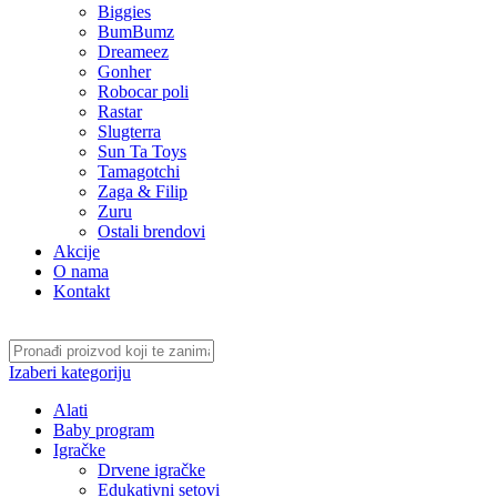
Biggies
BumBumz
Dreameez
Gonher
Robocar poli
Rastar
Slugterra
Sun Ta Toys
Tamagotchi
Zaga & Filip
Zuru
Ostali brendovi
Akcije
O nama
Kontakt
Izaberi kategoriju
Alati
Baby program
Igračke
Drvene igračke
Edukativni setovi