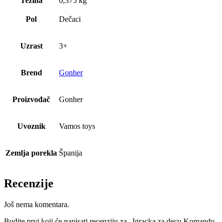
Težina
0,375 kg
Pol
Dečaci
Uzrast
3+
Brend
Gonher
Proizvođač
Gonher
Uvoznik
Vamos toys
Zemlja porekla
Španija
Recenzije
Još nema komentara.
Budite prvi koji će napisati recenziju za „Igracka za decu Komando