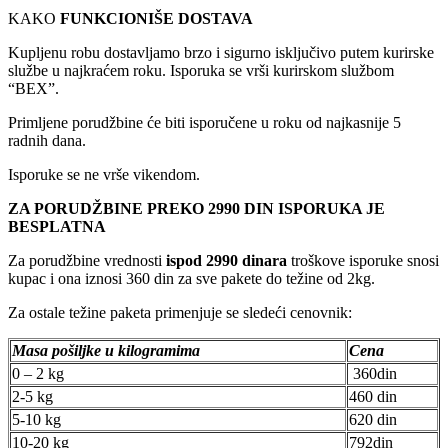
KAKO
FUNKCIONIŠE DOSTAVA
Kupljenu robu dostavljamo brzo i sigurno isključivo putem kurirske
službe u najkraćem roku. Isporuka se vrši kurirskom službom
“BEX”.
Primljene porudžbine će biti isporučene u roku od najkasnije 5
radnih dana.
Isporuke se ne vrše vikendom.
ZA PORUDŽBINE PREKO 2990 DIN ISPORUKA JE
BESPLATNA
Za porudžbine vrednosti
ispod 2990 dinara
troškove isporuke snosi
kupac i ona iznosi 360 din za sve pakete do težine od 2kg.
Za ostale težine paketa primenjuje se sledeći cenovnik:
Masa pošiljke u kilogramima
Cena
0 – 2 kg
360din
2-5 kg
460 din
5-10 kg
620 din
10-20 kg
792din