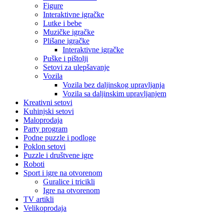
Figure
Interaktivne igračke
Lutke i bebe
Muzičke igračke
Plišane igračke
Interaktivne igračke
Puške i pištolji
Setovi za ulepšavanje
Vozila
Vozila bez daljinskog upravljanja
Vozila sa daljinskim upravljanjem
Kreativni setovi
Kuhinjski setovi
Maloprodaja
Party program
Podne puzzle i podloge
Poklon setovi
Puzzle i društvene igre
Roboti
Sport i igre na otvorenom
Guralice i tricikli
Igre na otvorenom
TV artikli
Velikoprodaja