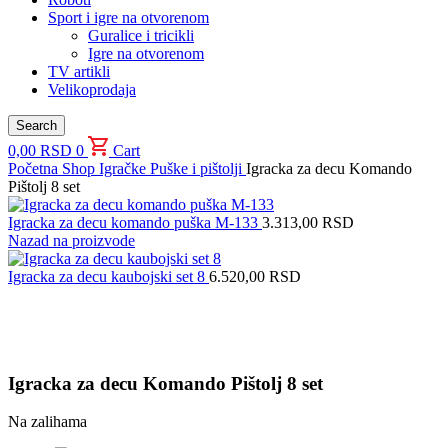
Sport i igre na otvorenom
Guralice i tricikli
Igre na otvorenom
TV artikli
Velikoprodaja
Search
0,00
RSD
0
Cart
Početna
Shop
Igračke
Puške i pištolji
Igracka za decu Komando
Pištolj 8 set
Igracka za decu komando puška M-133
3.313,00
RSD
Nazad na proizvode
Igracka za decu kaubojski set 8
6.520,00
RSD
Uvećaj sliku proizvoda
Igracka za decu Komando Pištolj 8 set
Na zalihama