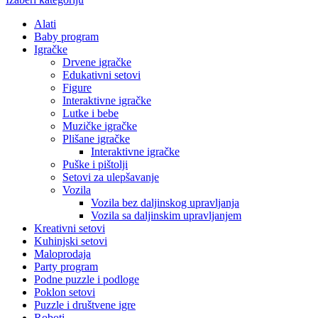
Alati
Baby program
Igračke
Drvene igračke
Edukativni setovi
Figure
Interaktivne igračke
Lutke i bebe
Muzičke igračke
Plišane igračke
Interaktivne igračke
Puške i pištolji
Setovi za ulepšavanje
Vozila
Vozila bez daljinskog upravljanja
Vozila sa daljinskim upravljanjem
Kreativni setovi
Kuhinjski setovi
Maloprodaja
Party program
Podne puzzle i podloge
Poklon setovi
Puzzle i društvene igre
Roboti