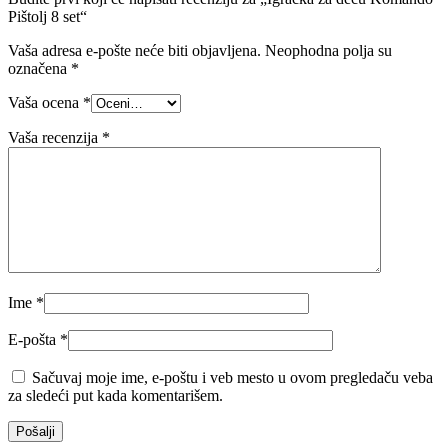
Pištolj 8 set“
Vaša adresa e-pošte neće biti objavljena.
Neophodna polja su
označena
*
Vaša ocena
*
Vaša recenzija
*
Ime
*
E-pošta
*
Sačuvaj moje ime, e-poštu i veb mesto u ovom pregledaču veba
za sledeći put kada komentarišem.