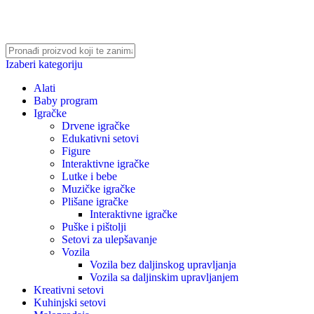
Izaberi kategoriju
Alati
Baby program
Igračke
Drvene igračke
Edukativni setovi
Figure
Interaktivne igračke
Lutke i bebe
Muzičke igračke
Plišane igračke
Interaktivne igračke
Puške i pištolji
Setovi za ulepšavanje
Vozila
Vozila bez daljinskog upravljanja
Vozila sa daljinskim upravljanjem
Kreativni setovi
Kuhinjski setovi