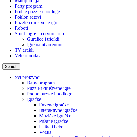
Maloprodaja
Party program
Podne puzzle i podloge
Poklon setovi
Puzzle i društvene igre
Roboti
Sport i igre na otvorenom
Guralice i tricikli
Igre na otvorenom
TV artikli
Velikoprodaja
Search
Svi proizvodi
Baby program
Puzzle i društvene igre
Podne puzzle i podloge
Igračke
Drvene igračke
Interaktivne igračke
Muzičke igračke
Plišane igračke
Lutke i bebe
Vozila