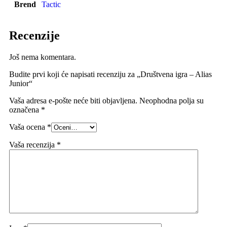
Brend
Tactic
Recenzije
Još nema komentara.
Budite prvi koji će napisati recenziju za „Društvena igra – Alias
Junior“
Vaša adresa e-pošte neće biti objavljena.
Neophodna polja su
označena
*
Vaša ocena
*
Vaša recenzija
*