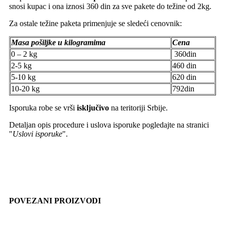
snosi kupac i ona iznosi 360 din za sve pakete do težine od 2kg.
Za ostale težine paketa primenjuje se sledeći cenovnik:
Masa pošiljke u kilogramima
Cena
0 – 2 kg
360din
2-5 kg
460 din
5-10 kg
620 din
10-20 kg
792din
Isporuka robe se vrši
isključivo
na teritoriji Srbije.
Detaljan opis procedure i uslova isporuke pogledajte na stranici
"
Uslovi isporuke
".
POVEZANI PROIZVODI