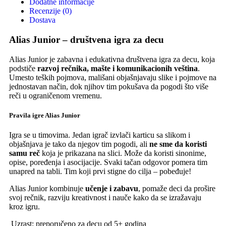
Dodatne informacije
Recenzije (0)
Dostava
Alias Junior – društvena igra za decu
Alias Junior je zabavna i edukativna društvena igra za decu, koja
podstiče
razvoj rečnika, mašte i komunikacionih veština
.
Umesto teških pojmova, mališani objašnjavaju slike i pojmove na
jednostavan način, dok njihov tim pokušava da pogodi što više
reči u ograničenom vremenu.
Pravila igre Alias Junior
Igra se u timovima. Jedan igrač izvlači karticu sa slikom i
objašnjava je tako da njegov tim pogodi, ali
ne sme da koristi
samu reč
koja je prikazana na slici. Može da koristi sinonime,
opise, poređenja i asocijacije. Svaki tačan odgovor pomera tim
unapred na tabli. Tim koji prvi stigne do cilja – pobeđuje!
Alias Junior kombinuje
učenje i zabavu
, pomaže deci da prošire
svoj rečnik, razviju kreativnost i nauče kako da se izražavaju
kroz igru.
Uzrast: preporučeno za decu od 5+ godina