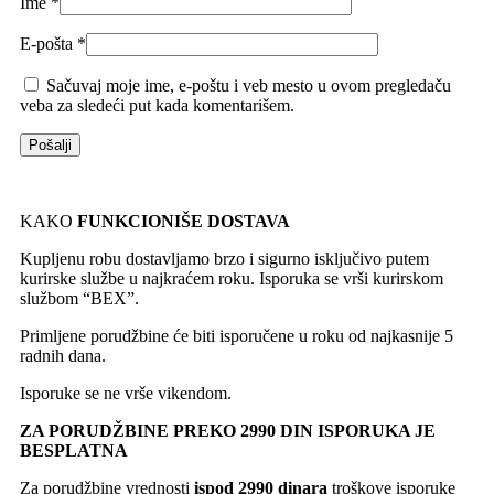
Ime
*
E-pošta
*
Sačuvaj moje ime, e-poštu i veb mesto u ovom pregledaču
veba za sledeći put kada komentarišem.
KAKO
FUNKCIONIŠE DOSTAVA
Kupljenu robu dostavljamo brzo i sigurno isključivo putem
kurirske službe u najkraćem roku. Isporuka se vrši kurirskom
službom “BEX”.
Primljene porudžbine će biti isporučene u roku od najkasnije 5
radnih dana.
Isporuke se ne vrše vikendom.
ZA PORUDŽBINE PREKO 2990 DIN ISPORUKA JE
BESPLATNA
Za porudžbine vrednosti
ispod 2990 dinara
troškove isporuke