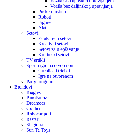
Vozila sa daljinskim upravljanjem
Vozila bez daljinskog upravljanja
Puške i pištolji
Roboti
Figure
Alati
Setovi
Edukativni setovi
Kreativni setovi
Setovi za ulepšavanje
Kuhinjski setovi
TV artikli
Sport i igre na otvorenom
Guralice i tricikli
Igre na otvorenom
Party program
Brendovi
Biggies
BumBumz
Dreameez
Gonher
Robocar poli
Rastar
Slugterra
Sun Ta Toys