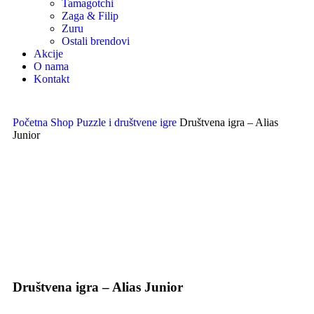
Tamagotchi
Zaga & Filip
Zuru
Ostali brendovi
Akcije
O nama
Kontakt
Početna
Shop
Puzzle i društvene igre
Društvena igra – Alias
Junior
Uvećaj sliku proizvoda
Društvena igra – Alias Junior