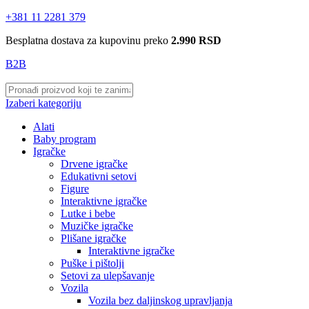
+381 11 2281 379
Besplatna dostava za kupovinu preko
2.990 RSD
B2B
Izaberi kategoriju
Alati
Baby program
Igračke
Drvene igračke
Edukativni setovi
Figure
Interaktivne igračke
Lutke i bebe
Muzičke igračke
Plišane igračke
Interaktivne igračke
Puške i pištolji
Setovi za ulepšavanje
Vozila
Vozila bez daljinskog upravljanja