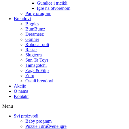
Guralice i tricikli
Igre na otvorenom
Party program
Brendovi
Biggies
BumBumz
Dreameez
Gonher
Robocar poli
Rastar
Slugterra
Sun Ta Toys
Tamagotchi
Zaga & Filip
Zuru
Ostali brendovi
Akcije
O nama
Kontakt
Menu
Svi proizvodi
Baby program
Puzzle i društvene igre