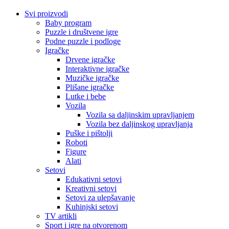
Svi proizvodi
Baby program
Puzzle i društvene igre
Podne puzzle i podloge
Igračke
Drvene igračke
Interaktivne igračke
Muzičke igračke
Plišane igračke
Lutke i bebe
Vozila
Vozila sa daljinskim upravljanjem
Vozila bez daljinskog upravljanja
Puške i pištolji
Roboti
Figure
Alati
Setovi
Edukativni setovi
Kreativni setovi
Setovi za ulepšavanje
Kuhinjski setovi
TV artikli
Sport i igre na otvorenom