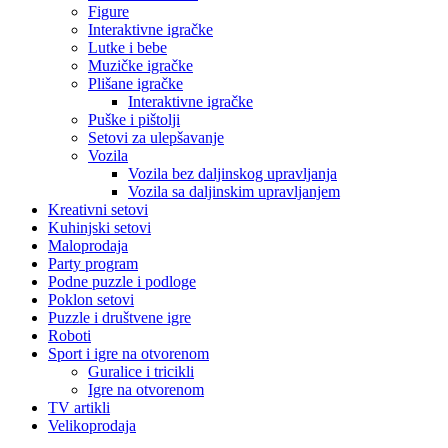
Figure
Interaktivne igračke
Lutke i bebe
Muzičke igračke
Plišane igračke
Interaktivne igračke
Puške i pištolji
Setovi za ulepšavanje
Vozila
Vozila bez daljinskog upravljanja
Vozila sa daljinskim upravljanjem
Kreativni setovi
Kuhinjski setovi
Maloprodaja
Party program
Podne puzzle i podloge
Poklon setovi
Puzzle i društvene igre
Roboti
Sport i igre na otvorenom
Guralice i tricikli
Igre na otvorenom
TV artikli
Velikoprodaja