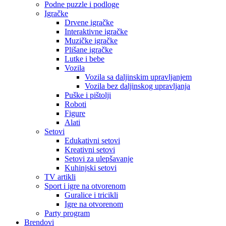
Podne puzzle i podloge
Igračke
Drvene igračke
Interaktivne igračke
Muzičke igračke
Plišane igračke
Lutke i bebe
Vozila
Vozila sa daljinskim upravljanjem
Vozila bez daljinskog upravljanja
Puške i pištolji
Roboti
Figure
Alati
Setovi
Edukativni setovi
Kreativni setovi
Setovi za ulepšavanje
Kuhinjski setovi
TV artikli
Sport i igre na otvorenom
Guralice i tricikli
Igre na otvorenom
Party program
Brendovi