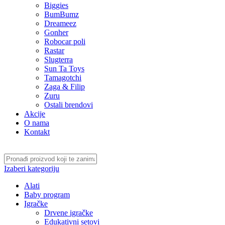
Biggies
BumBumz
Dreameez
Gonher
Robocar poli
Rastar
Slugterra
Sun Ta Toys
Tamagotchi
Zaga & Filip
Zuru
Ostali brendovi
Akcije
O nama
Kontakt
Izaberi kategoriju
Alati
Baby program
Igračke
Drvene igračke
Edukativni setovi