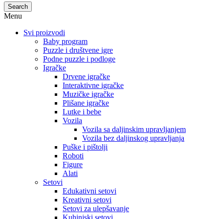
Search
Menu
Svi proizvodi
Baby program
Puzzle i društvene igre
Podne puzzle i podloge
Igračke
Drvene igračke
Interaktivne igračke
Muzičke igračke
Plišane igračke
Lutke i bebe
Vozila
Vozila sa daljinskim upravljanjem
Vozila bez daljinskog upravljanja
Puške i pištolji
Roboti
Figure
Alati
Setovi
Edukativni setovi
Kreativni setovi
Setovi za ulepšavanje
Kuhinjski setovi