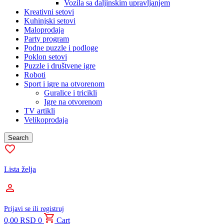
Vozila sa daljinskim upravljanjem
Kreativni setovi
Kuhinjski setovi
Maloprodaja
Party program
Podne puzzle i podloge
Poklon setovi
Puzzle i društvene igre
Roboti
Sport i igre na otvorenom
Guralice i tricikli
Igre na otvorenom
TV artikli
Velikoprodaja
Search
Lista želja
Prijavi se ili registruj
0,00
RSD
0
Cart