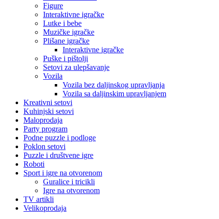
Figure
Interaktivne igračke
Lutke i bebe
Muzičke igračke
Plišane igračke
Interaktivne igračke
Puške i pištolji
Setovi za ulepšavanje
Vozila
Vozila bez daljinskog upravljanja
Vozila sa daljinskim upravljanjem
Kreativni setovi
Kuhinjski setovi
Maloprodaja
Party program
Podne puzzle i podloge
Poklon setovi
Puzzle i društvene igre
Roboti
Sport i igre na otvorenom
Guralice i tricikli
Igre na otvorenom
TV artikli
Velikoprodaja