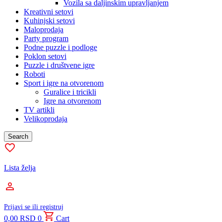
Vozila sa daljinskim upravljanjem
Kreativni setovi
Kuhinjski setovi
Maloprodaja
Party program
Podne puzzle i podloge
Poklon setovi
Puzzle i društvene igre
Roboti
Sport i igre na otvorenom
Guralice i tricikli
Igre na otvorenom
TV artikli
Velikoprodaja
Search
Lista želja
Prijavi se ili registruj
0,00
RSD
0
Cart