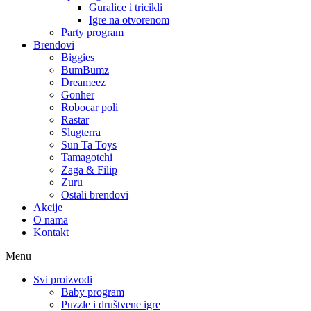
Guralice i tricikli
Igre na otvorenom
Party program
Brendovi
Biggies
BumBumz
Dreameez
Gonher
Robocar poli
Rastar
Slugterra
Sun Ta Toys
Tamagotchi
Zaga & Filip
Zuru
Ostali brendovi
Akcije
O nama
Kontakt
Menu
Svi proizvodi
Baby program
Puzzle i društvene igre