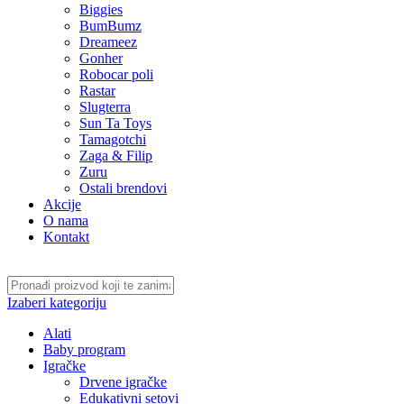
Biggies
BumBumz
Dreameez
Gonher
Robocar poli
Rastar
Slugterra
Sun Ta Toys
Tamagotchi
Zaga & Filip
Zuru
Ostali brendovi
Akcije
O nama
Kontakt
Izaberi kategoriju
Alati
Baby program
Igračke
Drvene igračke
Edukativni setovi