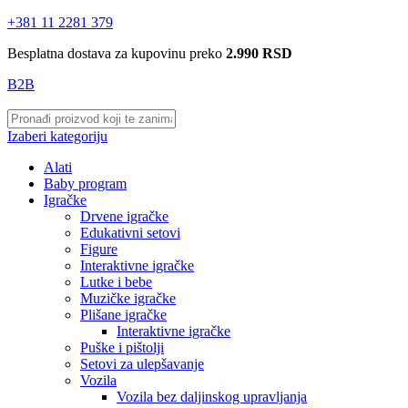
+381 11 2281 379
Besplatna dostava za kupovinu preko
2.990 RSD
B2B
Izaberi kategoriju
Alati
Baby program
Igračke
Drvene igračke
Edukativni setovi
Figure
Interaktivne igračke
Lutke i bebe
Muzičke igračke
Plišane igračke
Interaktivne igračke
Puške i pištolji
Setovi za ulepšavanje
Vozila
Vozila bez daljinskog upravljanja