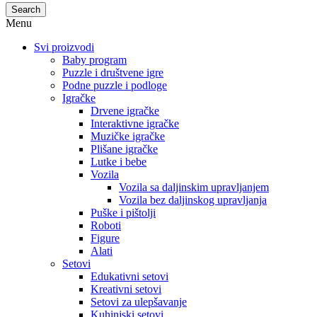
Search
Menu
Svi proizvodi
Baby program
Puzzle i društvene igre
Podne puzzle i podloge
Igračke
Drvene igračke
Interaktivne igračke
Muzičke igračke
Plišane igračke
Lutke i bebe
Vozila
Vozila sa daljinskim upravljanjem
Vozila bez daljinskog upravljanja
Puške i pištolji
Roboti
Figure
Alati
Setovi
Edukativni setovi
Kreativni setovi
Setovi za ulepšavanje
Kuhinjski setovi