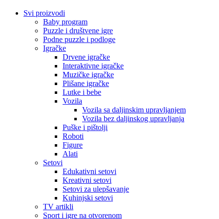
Svi proizvodi
Baby program
Puzzle i društvene igre
Podne puzzle i podloge
Igračke
Drvene igračke
Interaktivne igračke
Muzičke igračke
Plišane igračke
Lutke i bebe
Vozila
Vozila sa daljinskim upravljanjem
Vozila bez daljinskog upravljanja
Puške i pištolji
Roboti
Figure
Alati
Setovi
Edukativni setovi
Kreativni setovi
Setovi za ulepšavanje
Kuhinjski setovi
TV artikli
Sport i igre na otvorenom