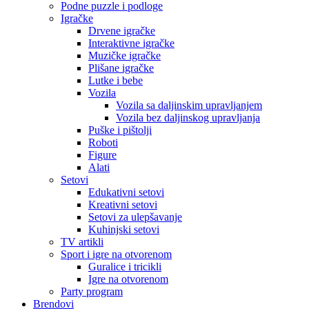
Podne puzzle i podloge
Igračke
Drvene igračke
Interaktivne igračke
Muzičke igračke
Plišane igračke
Lutke i bebe
Vozila
Vozila sa daljinskim upravljanjem
Vozila bez daljinskog upravljanja
Puške i pištolji
Roboti
Figure
Alati
Setovi
Edukativni setovi
Kreativni setovi
Setovi za ulepšavanje
Kuhinjski setovi
TV artikli
Sport i igre na otvorenom
Guralice i tricikli
Igre na otvorenom
Party program
Brendovi