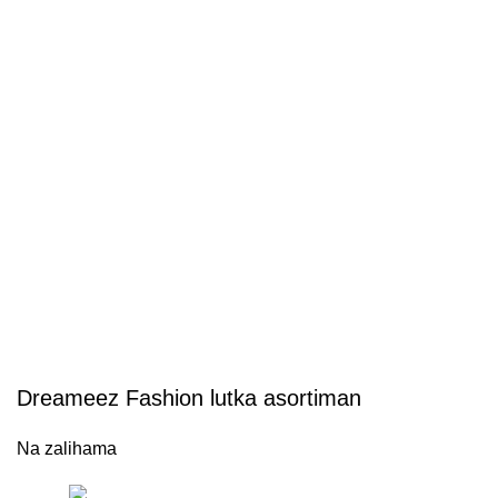
Uvećaj sliku proizvoda
Dreameez Fashion lutka asortiman
Na zalihama