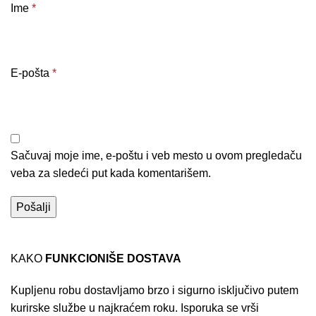
Ime
*
E-pošta
*
Sačuvaj moje ime, e-poštu i veb mesto u ovom pregledaču
veba za sledeći put kada komentarišem.
KAKO
FUNKCIONIŠE DOSTAVA
Kupljenu robu dostavljamo brzo i sigurno isključivo putem
kurirske službe u najkraćem roku. Isporuka se vrši