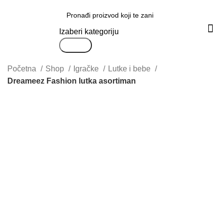
Svi proizvodi
Izaberi kategoriju
Search
Početna
Shop
Igračke
Lutke i bebe
Dreameez Fashion lutka asortiman