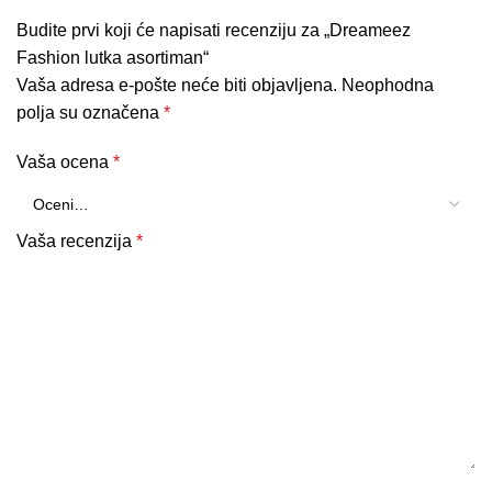
Budite prvi koji će napisati recenziju za „Dreameez
Fashion lutka asortiman“
Vaša adresa e-pošte neće biti objavljena.
Neophodna
polja su označena
*
Vaša ocena
*
Vaša recenzija
*