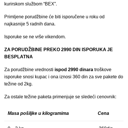
kurirskom službom “BEX”.
Primljene porudžbine će biti isporučene u roku od
najkasnije 5 radnih dana.
Isporuke se ne vrše vikendom.
ZA PORUDŽBINE PREKO 2990 DIN ISPORUKA JE
BESPLATNA
Za porudžbine vrednosti
ispod 2990 dinara
troškove
isporuke snosi kupac i ona iznosi 360 din za sve pakete do
težine od 2kg.
Za ostale težine paketa primenjuje se sledeći cenovnik:
Masa pošiljke u kilogramima
Cena