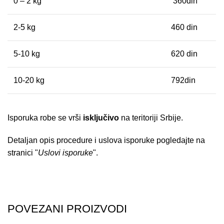
0 – 2 kg
360din
2-5 kg
460 din
5-10 kg
620 din
10-20 kg
792din
Isporuka robe se vrši
isključivo
na teritoriji Srbije.
Detaljan opis procedure i uslova isporuke pogledajte na
stranici "
Uslovi isporuke
".
POVEZANI PROIZVODI