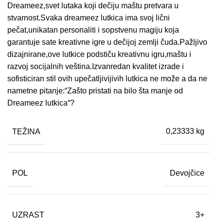
Dreameez,svet lutaka koji dečiju maštu pretvara u
stvarnost.Svaka dreameez lutkica ima svoj lični
pečat,unikatan personaliti i sopstvenu magiju koja
garantuje sate kreativne igre u dečijoj zemlji čuda.Pažljivo
dizajnirane,ove lutkice podstiču kreativnu igru,maštu i
razvoj socijalnih veština.Izvanredan kvalitet izrade i
sofisticiran stil ovih upečatljivijivih lutkica ne može a da ne
nametne pitanje:“Zašto pristati na bilo šta manje od
Dreameez lutkica“?
TEŽINA
0,23333 kg
POL
Devojčice
UZRAST
3+