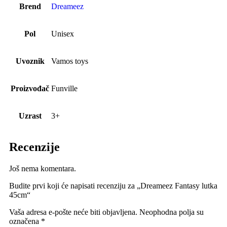
Brend
Dreameez
Pol
Unisex
Uvoznik
Vamos toys
Proizvođač
Funville
Uzrast
3+
Recenzije
Još nema komentara.
Budite prvi koji će napisati recenziju za „Dreameez Fantasy lutka
45cm“
Vaša adresa e-pošte neće biti objavljena.
Neophodna polja su
označena
*