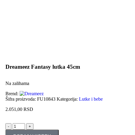
Uvećaj sliku proizvoda
Dreameez Fantasy lutka 45cm
Na zalihama
Brend:
Šifra proizvoda:
FU10843
Kategorija:
Lutke i bebe
2.051,00
RSD