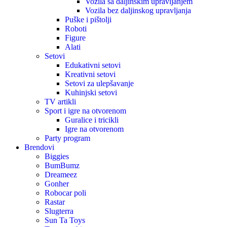
Vozila sa daljinskim upravljanjem
Vozila bez daljinskog upravljanja
Puške i pištolji
Roboti
Figure
Alati
Setovi
Edukativni setovi
Kreativni setovi
Setovi za ulepšavanje
Kuhinjski setovi
TV artikli
Sport i igre na otvorenom
Guralice i tricikli
Igre na otvorenom
Party program
Brendovi
Biggies
BumBumz
Dreameez
Gonher
Robocar poli
Rastar
Slugterra
Sun Ta Toys