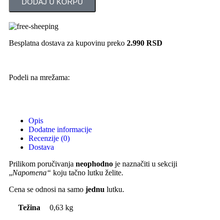
DODAJ U KORPU
Besplatna dostava za kupovinu preko
2.990 RSD
Podeli na mrežama:
Opis
Dodatne informacije
Recenzije (0)
Dostava
Prilikom poručivanja
neophodno
je naznačiti u sekciji
„
Napomena“
koju tačno lutku želite.
Cena se odnosi na samo
jednu
lutku.
Težina
0,63 kg