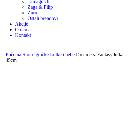
Tamagotchi
Zaga & Filip
Zuru
Ostali brendovi
Akcije
O nama
Kontakt
Početna
Shop
Igračke
Lutke i bebe
Dreameez Fantasy lutka
45cm