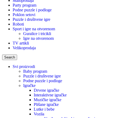
Maloprodaja
Party program
Podne puzzle i podloge
Poklon setovi
Puzzle i društvene igre
Roboti
Sport i igre na otvorenom
Guralice i tricikli
Igre na otvorenom
TV artikli
Velikoprodaja
Search
Svi proizvodi
Baby program
Puzzle i društvene igre
Podne puzzle i podloge
Igračke
Drvene igračke
Interaktivne igračke
Muzičke igračke
Plišane igračke
Lutke i bebe
Vozila