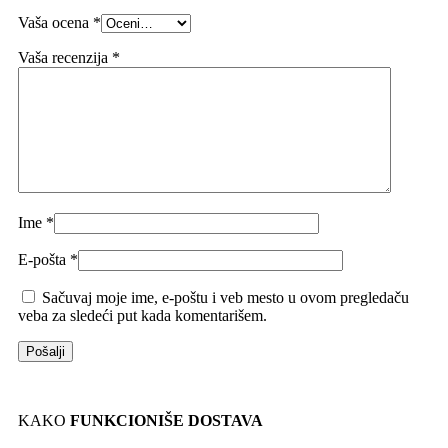
Vaša ocena
*
Vaša recenzija
*
Ime
*
E-pošta
*
Sačuvaj moje ime, e-poštu i veb mesto u ovom pregledaču
veba za sledeći put kada komentarišem.
KAKO
FUNKCIONIŠE DOSTAVA