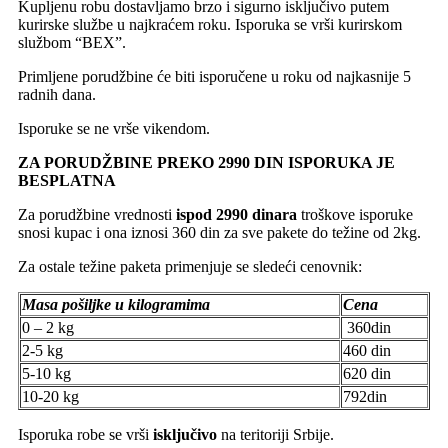
Kupljenu robu dostavljamo brzo i sigurno isključivo putem
kurirske službe u najkraćem roku. Isporuka se vrši kurirskom
službom “BEX”.
Primljene porudžbine će biti isporučene u roku od najkasnije 5
radnih dana.
Isporuke se ne vrše vikendom.
ZA PORUDŽBINE PREKO 2990 DIN ISPORUKA JE
BESPLATNA
Za porudžbine vrednosti
ispod 2990 dinara
troškove isporuke
snosi kupac i ona iznosi 360 din za sve pakete do težine od 2kg.
Za ostale težine paketa primenjuje se sledeći cenovnik:
Masa pošiljke u kilogramima
Cena
0 – 2 kg
360din
2-5 kg
460 din
5-10 kg
620 din
10-20 kg
792din
Isporuka robe se vrši
isključivo
na teritoriji Srbije.