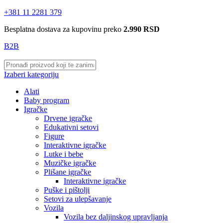
+381 11 2281 379
Besplatna dostava za kupovinu preko
2.990 RSD
B2B
Izaberi kategoriju
Alati
Baby program
Igračke
Drvene igračke
Edukativni setovi
Figure
Interaktivne igračke
Lutke i bebe
Muzičke igračke
Plišane igračke
Interaktivne igračke
Puške i pištolji
Setovi za ulepšavanje
Vozila
Vozila bez daljinskog upravljanja