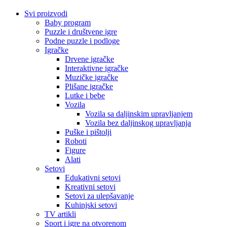
Svi proizvodi
Baby program
Puzzle i društvene igre
Podne puzzle i podloge
Igračke
Drvene igračke
Interaktivne igračke
Muzičke igračke
Plišane igračke
Lutke i bebe
Vozila
Vozila sa daljinskim upravljanjem
Vozila bez daljinskog upravljanja
Puške i pištolji
Roboti
Figure
Alati
Setovi
Edukativni setovi
Kreativni setovi
Setovi za ulepšavanje
Kuhinjski setovi
TV artikli
Sport i igre na otvorenom