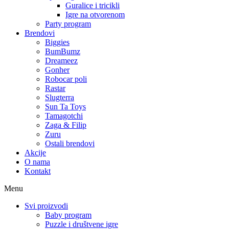
Guralice i tricikli
Igre na otvorenom
Party program
Brendovi
Biggies
BumBumz
Dreameez
Gonher
Robocar poli
Rastar
Slugterra
Sun Ta Toys
Tamagotchi
Zaga & Filip
Zuru
Ostali brendovi
Akcije
O nama
Kontakt
Menu
Svi proizvodi
Baby program
Puzzle i društvene igre