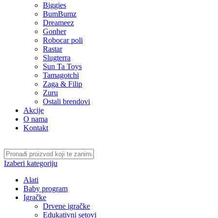
Biggies
BumBumz
Dreameez
Gonher
Robocar poli
Rastar
Slugterra
Sun Ta Toys
Tamagotchi
Zaga & Filip
Zuru
Ostali brendovi
Akcije
O nama
Kontakt
Izaberi kategoriju
Alati
Baby program
Igračke
Drvene igračke
Edukativni setovi