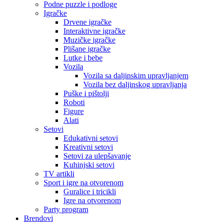
Podne puzzle i podloge
Igračke
Drvene igračke
Interaktivne igračke
Muzičke igračke
Plišane igračke
Lutke i bebe
Vozila
Vozila sa daljinskim upravljanjem
Vozila bez daljinskog upravljanja
Puške i pištolji
Roboti
Figure
Alati
Setovi
Edukativni setovi
Kreativni setovi
Setovi za ulepšavanje
Kuhinjski setovi
TV artikli
Sport i igre na otvorenom
Guralice i tricikli
Igre na otvorenom
Party program
Brendovi