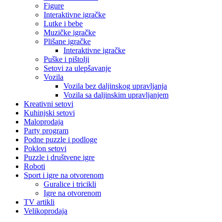
Figure
Interaktivne igračke
Lutke i bebe
Muzičke igračke
Plišane igračke
Interaktivne igračke
Puške i pištolji
Setovi za ulepšavanje
Vozila
Vozila bez daljinskog upravljanja
Vozila sa daljinskim upravljanjem
Kreativni setovi
Kuhinjski setovi
Maloprodaja
Party program
Podne puzzle i podloge
Poklon setovi
Puzzle i društvene igre
Roboti
Sport i igre na otvorenom
Guralice i tricikli
Igre na otvorenom
TV artikli
Velikoprodaja