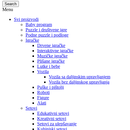
Search
Menu
Svi proizvodi
Baby program
Puzzle i društvene igre
Podne puzzle i podloge
Igračke
Drvene igračke
Interaktivne igračke
Muzičke igračke
Plišane igračke
Lutke i bebe
Vozila
Vozila sa daljinskim upravljanjem
Vozila bez daljinskog upravljanja
Puške i pištolji
Roboti
Figure
Alati
Setovi
Edukativni setovi
Kreativni setovi
Setovi za ulepšavanje
Kuhinjski setovi