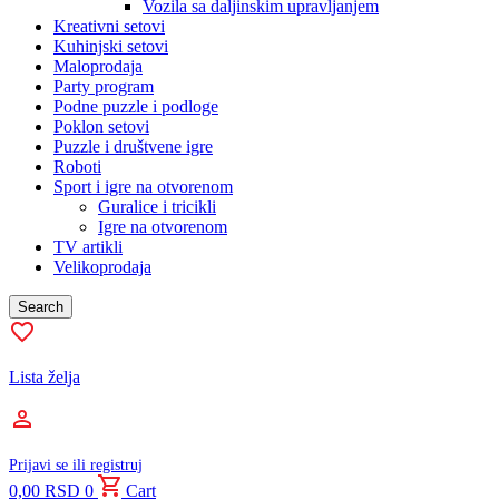
Vozila sa daljinskim upravljanjem
Kreativni setovi
Kuhinjski setovi
Maloprodaja
Party program
Podne puzzle i podloge
Poklon setovi
Puzzle i društvene igre
Roboti
Sport i igre na otvorenom
Guralice i tricikli
Igre na otvorenom
TV artikli
Velikoprodaja
Search
Lista želja
Prijavi se ili registruj
0,00
RSD
0
Cart