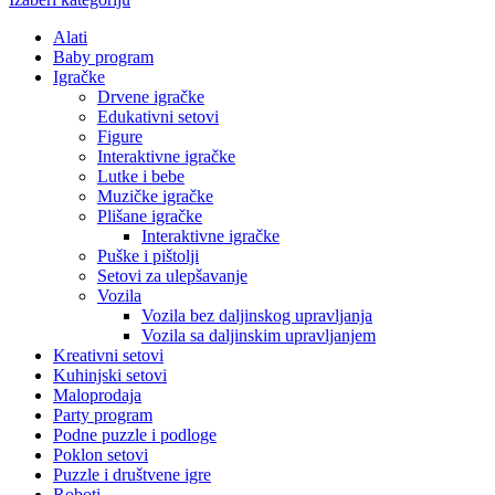
Alati
Baby program
Igračke
Drvene igračke
Edukativni setovi
Figure
Interaktivne igračke
Lutke i bebe
Muzičke igračke
Plišane igračke
Interaktivne igračke
Puške i pištolji
Setovi za ulepšavanje
Vozila
Vozila bez daljinskog upravljanja
Vozila sa daljinskim upravljanjem
Kreativni setovi
Kuhinjski setovi
Maloprodaja
Party program
Podne puzzle i podloge
Poklon setovi
Puzzle i društvene igre
Roboti