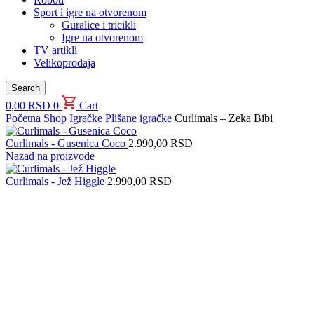
Sport i igre na otvorenom
Guralice i tricikli
Igre na otvorenom
TV artikli
Velikoprodaja
Search
0,00
RSD
0
Cart
Početna
Shop
Igračke
Plišane igračke
Curlimals – Zeka Bibi
Curlimals - Gusenica Coco
2.990,00
RSD
Nazad na proizvode
Curlimals - Jež Higgle
2.990,00
RSD