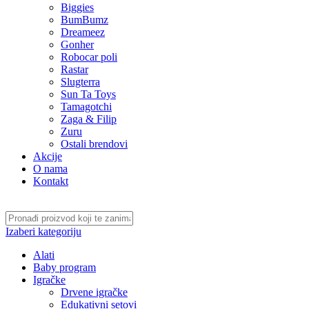
Biggies
BumBumz
Dreameez
Gonher
Robocar poli
Rastar
Slugterra
Sun Ta Toys
Tamagotchi
Zaga & Filip
Zuru
Ostali brendovi
Akcije
O nama
Kontakt
Izaberi kategoriju
Alati
Baby program
Igračke
Drvene igračke
Edukativni setovi