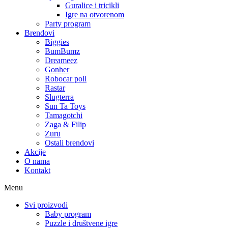
Guralice i tricikli
Igre na otvorenom
Party program
Brendovi
Biggies
BumBumz
Dreameez
Gonher
Robocar poli
Rastar
Slugterra
Sun Ta Toys
Tamagotchi
Zaga & Filip
Zuru
Ostali brendovi
Akcije
O nama
Kontakt
Menu
Svi proizvodi
Baby program
Puzzle i društvene igre