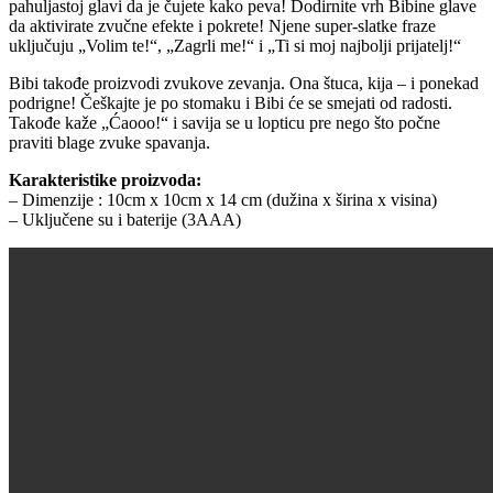
pahuljastoj glavi da je čujete kako peva! Dodirnite vrh Bibine glave
da aktivirate zvučne efekte i pokrete! Njene super-slatke fraze
uključuju „Volim te!“, „Zagrli me!“ i „Ti si moj najbolji prijatelj!“
Bibi takođe proizvodi zvukove zevanja. Ona štuca, kija – i ponekad
podrigne! Češkajte je po stomaku i Bibi će se smejati od radosti.
Takođe kaže „Ćaooo!“ i savija se u lopticu pre nego što počne
praviti blage zvuke spavanja.
Karakteristike proizvoda:
– Dimenzije : 10cm x 10cm x 14 cm (dužina x širina x visina)
– Uključene su i baterije (3AAA)