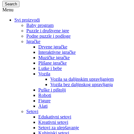
Search
Menu
Svi proizvodi
Baby program
Puzzle i društvene igre
Podne puzzle i podloge
Igračke
Drvene igračke
Interaktivne igračke
Muzičke igračke
Plišane igračke
Lutke i bebe
Vozila
Vozila sa daljinskim upravljanjem
Vozila bez daljinskog upravljanja
Puške i pištolji
Roboti
Figure
Alati
Setovi
Edukativni setovi
Kreativni setovi
Setovi za ulepšavanje
Kuhinjski setovi