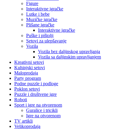
Figure
Interaktivne igračke
Lutke i bebe
Muzičke igračke
Plišane igračke
Interaktivne igračke
Puške i pištolji
Setovi za ulepšavanje
Vozila
Vozila bez daljinskog upravljanja
Vozila sa daljinskim upravljanjem
Kreativni setovi
Kuhinjski setovi
Maloprodaja
Party program
Podne puzzle i podloge
Poklon setovi
Puzzle i društvene igre
Roboti
Sport i igre na otvorenom
Guralice i tricikli
Igre na otvorenom
TV artikli
Velikoprodaja