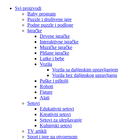
Svi proizvodi
Baby program
Puzzle i društvene igre
Podne puzzle i podloge
Igračke
Drvene igračke
Interaktivne igračke
Muzičke igračke
Plišane igračke
Lutke i bebe
Vozila
Vozila sa daljinskim upravljanjem
Vozila bez daljinskog upravljanja
Puške i pištolji
Roboti
Figure
Alati
Setovi
Edukativni setovi
Kreativni setovi
Setovi za ulepšavanje
Kuhinjski setovi
TV artikli
Sport i igre na otvorenom