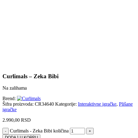
Uvećaj sliku proizvoda
Curlimals – Zeka Bibi
Na zalihama
Brend:
Šifra proizvoda:
CR34640
Kategorije:
Interaktivne igračke
,
Plišane
igračke
2.990,00
RSD
Curlimals - Zeka Bibi količina
DODAJ U KORPU