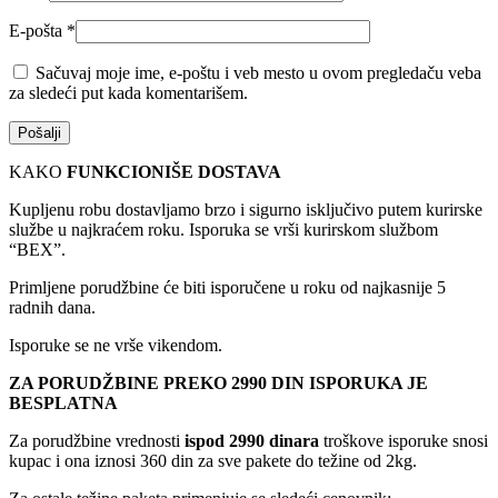
E-pošta
*
Sačuvaj moje ime, e-poštu i veb mesto u ovom pregledaču veba
za sledeći put kada komentarišem.
KAKO
FUNKCIONIŠE DOSTAVA
Kupljenu robu dostavljamo brzo i sigurno isključivo putem kurirske
službe u najkraćem roku. Isporuka se vrši kurirskom službom
“BEX”.
Primljene porudžbine će biti isporučene u roku od najkasnije 5
radnih dana.
Isporuke se ne vrše vikendom.
ZA PORUDŽBINE PREKO 2990 DIN ISPORUKA JE
BESPLATNA
Za porudžbine vrednosti
ispod 2990 dinara
troškove isporuke snosi
kupac i ona iznosi 360 din za sve pakete do težine od 2kg.