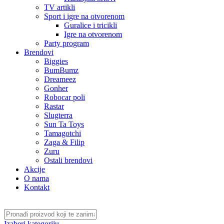
TV artikli
Sport i igre na otvorenom
Guralice i tricikli
Igre na otvorenom
Party program
Brendovi
Biggies
BumBumz
Dreameez
Gonher
Robocar poli
Rastar
Slugterra
Sun Ta Toys
Tamagotchi
Zaga & Filip
Zuru
Ostali brendovi
Akcije
O nama
Kontakt
Izaberi kategoriju