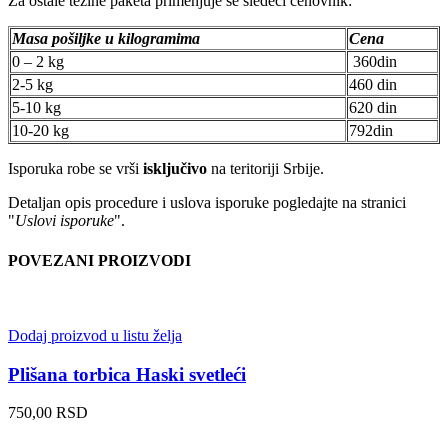
Za ostale težine paketa primenjuje se sledeći cenovnik:
Masa pošiljke u kilogramima
Cena
0 – 2 kg
360din
2-5 kg
460 din
5-10 kg
620 din
10-20 kg
792din
Isporuka robe se vrši
isključivo
na teritoriji Srbije.
Detaljan opis procedure i uslova isporuke pogledajte na stranici
"
Uslovi isporuke
".
POVEZANI PROIZVODI
Dodaj proizvod u listu želja
Plišana torbica Haski svetleći
750,00
RSD