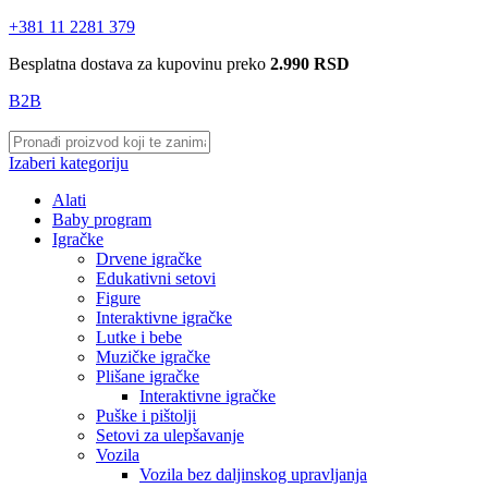
+381 11 2281 379
Besplatna dostava za kupovinu preko
2.990 RSD
B2B
Izaberi kategoriju
Alati
Baby program
Igračke
Drvene igračke
Edukativni setovi
Figure
Interaktivne igračke
Lutke i bebe
Muzičke igračke
Plišane igračke
Interaktivne igračke
Puške i pištolji
Setovi za ulepšavanje
Vozila
Vozila bez daljinskog upravljanja