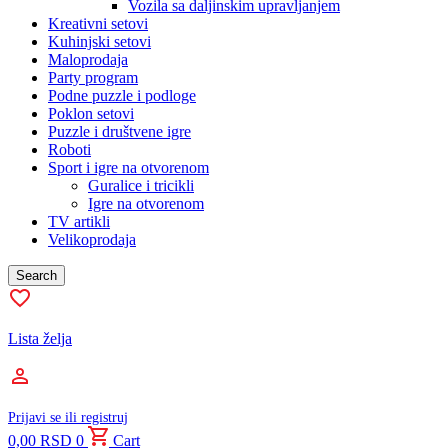
Vozila sa daljinskim upravljanjem
Kreativni setovi
Kuhinjski setovi
Maloprodaja
Party program
Podne puzzle i podloge
Poklon setovi
Puzzle i društvene igre
Roboti
Sport i igre na otvorenom
Guralice i tricikli
Igre na otvorenom
TV artikli
Velikoprodaja
Search
Lista želja
Prijavi se ili registruj
0,00
RSD
0
Cart