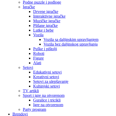
Podne puzzle i podloge
Igračke
Drvene igračke
Interaktivne igračke
Muzičke igračke
Plišane igračke
Lutke i bebe
Vozila
Vozila sa daljinskim upravljanjem
Vozila bez daljinskog upravljanja
Puške i pištolji
Roboti
Figure
Alati
Setovi
Edukativni setovi
Kreativni setovi
Setovi za ulepšavanje
Kuhinjski setovi
TV artikli
Sport i igre na otvorenom
Guralice i tricikli
Igre na otvorenom
Party program
Brendovi