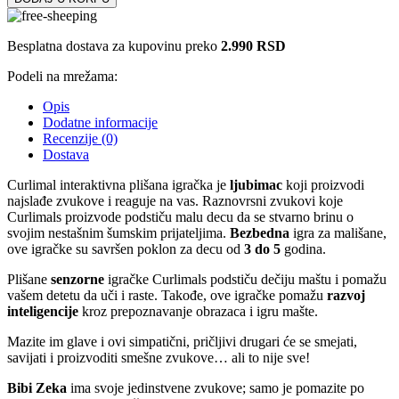
Besplatna dostava za kupovinu preko
2.990 RSD
Podeli na mrežama:
Opis
Dodatne informacije
Recenzije (0)
Dostava
Curlimal interaktivna plišana igračka je
ljubimac
koji proizvodi
najslađe zvukove i reaguje na vas. Raznovrsni zvukovi koje
Curlimals proizvode podstiču malu decu da se stvarno brinu o
svojim nestašnim šumskim prijateljima.
Bezbedna
igra za mališane,
ove igračke su savršen poklon za decu od
3 do 5
godina.
Plišane
senzorne
igračke Curlimals podstiču dečiju maštu i pomažu
vašem detetu da uči i raste. Takođe, ove igračke pomažu
razvoj
inteligencije
kroz prepoznavanje obrazaca i igru mašte.
Mazite im glave i ovi simpatični, pričljivi drugari će se smejati,
savijati i proizvoditi smešne zvukove… ali to nije sve!
Bibi Zeka
ima svoje jedinstvene zvukove; samo je pomazite po