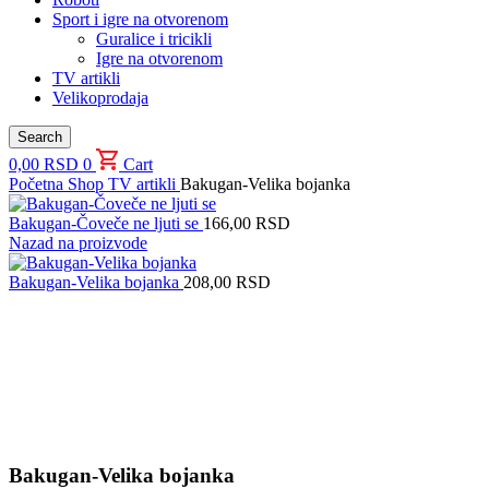
Sport i igre na otvorenom
Guralice i tricikli
Igre na otvorenom
TV artikli
Velikoprodaja
Search
0,00
RSD
0
Cart
Početna
Shop
TV artikli
Bakugan-Velika bojanka
Bakugan-Čoveče ne ljuti se
166,00
RSD
Nazad na proizvode
Bakugan-Velika bojanka
208,00
RSD
Uvećaj sliku proizvoda
Bakugan-Velika bojanka