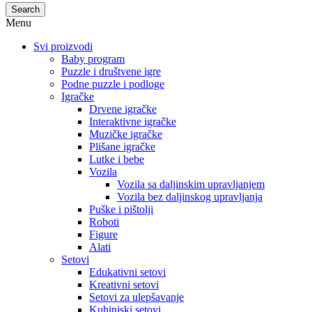
Search
Menu
Svi proizvodi
Baby program
Puzzle i društvene igre
Podne puzzle i podloge
Igračke
Drvene igračke
Interaktivne igračke
Muzičke igračke
Plišane igračke
Lutke i bebe
Vozila
Vozila sa daljinskim upravljanjem
Vozila bez daljinskog upravljanja
Puške i pištolji
Roboti
Figure
Alati
Setovi
Edukativni setovi
Kreativni setovi
Setovi za ulepšavanje
Kuhinjski setovi