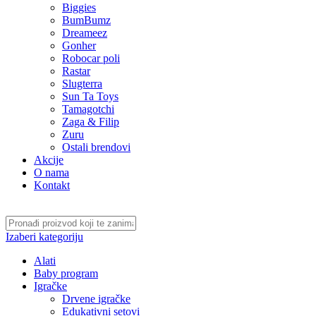
Biggies
BumBumz
Dreameez
Gonher
Robocar poli
Rastar
Slugterra
Sun Ta Toys
Tamagotchi
Zaga & Filip
Zuru
Ostali brendovi
Akcije
O nama
Kontakt
Izaberi kategoriju
Alati
Baby program
Igračke
Drvene igračke
Edukativni setovi