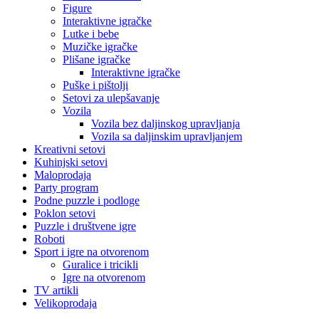
Figure
Interaktivne igračke
Lutke i bebe
Muzičke igračke
Plišane igračke
Interaktivne igračke
Puške i pištolji
Setovi za ulepšavanje
Vozila
Vozila bez daljinskog upravljanja
Vozila sa daljinskim upravljanjem
Kreativni setovi
Kuhinjski setovi
Maloprodaja
Party program
Podne puzzle i podloge
Poklon setovi
Puzzle i društvene igre
Roboti
Sport i igre na otvorenom
Guralice i tricikli
Igre na otvorenom
TV artikli
Velikoprodaja