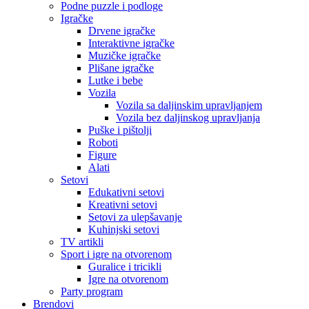
Podne puzzle i podloge
Igračke
Drvene igračke
Interaktivne igračke
Muzičke igračke
Plišane igračke
Lutke i bebe
Vozila
Vozila sa daljinskim upravljanjem
Vozila bez daljinskog upravljanja
Puške i pištolji
Roboti
Figure
Alati
Setovi
Edukativni setovi
Kreativni setovi
Setovi za ulepšavanje
Kuhinjski setovi
TV artikli
Sport i igre na otvorenom
Guralice i tricikli
Igre na otvorenom
Party program
Brendovi