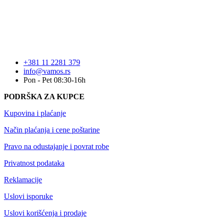
+381 11 2281 379
info@vamos.rs
Pon - Pet 08:30-16h
PODRŠKA ZA KUPCE
Kupovina i plaćanje
Način plaćanja i cene poštarine
Pravo na odustajanje i povrat robe
Privatnost podataka
Reklamacije
Uslovi isporuke
Uslovi korišćenja i prodaje