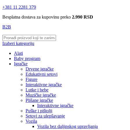
+381 11 2281 379
Besplatna dostava za kupovinu preko
2.990 RSD
B2B
Izaberi kategoriju
Alati
Baby program
Igračke
Drvene igračke
Edukativni setovi
Figure
Interaktivne igračke
Lutke i bebe
Muzičke igračke
Plišane igračke
Interaktivne igračke
Puške i pištolji
Setovi za ulepšavanje
Vozila
Vozila bez daljinskog upravljanja