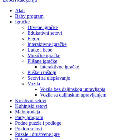
Alati
Baby program
Igračke
Drvene igračke
Edukativni setovi
Figure
Interaktivne igračke
Lutke i bebe
Muzičke igračke
Plišane igračke
Interaktivne igračke
Puške i pištolji
Setovi za ulepšavanje
Vozila
Vozila bez daljinskog upravljanja
Vozila sa daljinskim upravljanjem
Kreativni setovi
Kuhinjski setovi
Maloprodaja
Party program
Podne puzzle i podloge
Poklon setovi
Puzzle i društvene igre
Roboti