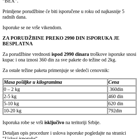
“BEX”.
Primljene porudžbine će biti isporučene u roku od najkasnije 5
radnih dana.
Isporuke se ne vrše vikendom.
ZA PORUDŽBINE PREKO 2990 DIN ISPORUKA JE
BESPLATNA
Za porudžbine vrednosti
ispod 2990 dinara
troškove isporuke snosi
kupac i ona iznosi 360 din za sve pakete do težine od 2kg.
Za ostale težine paketa primenjuje se sledeći cenovnik:
Masa pošiljke u kilogramima
Cena
0 – 2 kg
360din
2-5 kg
460 din
5-10 kg
620 din
10-20 kg
792din
Isporuka robe se vrši
isključivo
na teritoriji Srbije.
Detaljan opis procedure i uslova isporuke pogledajte na stranici
"
Uslovi isporuke
".