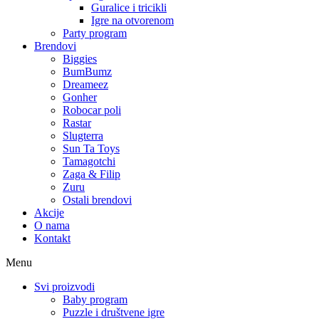
Guralice i tricikli
Igre na otvorenom
Party program
Brendovi
Biggies
BumBumz
Dreameez
Gonher
Robocar poli
Rastar
Slugterra
Sun Ta Toys
Tamagotchi
Zaga & Filip
Zuru
Ostali brendovi
Akcije
O nama
Kontakt
Menu
Svi proizvodi
Baby program
Puzzle i društvene igre