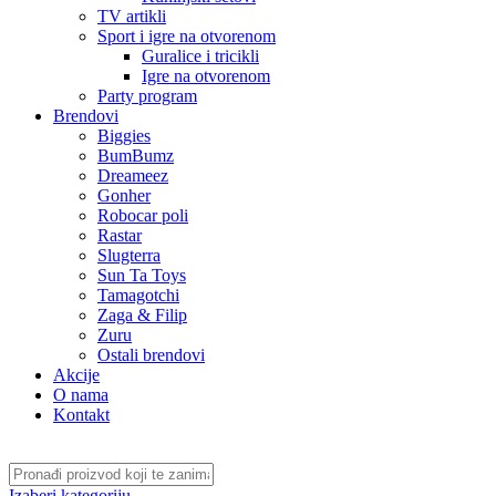
TV artikli
Sport i igre na otvorenom
Guralice i tricikli
Igre na otvorenom
Party program
Brendovi
Biggies
BumBumz
Dreameez
Gonher
Robocar poli
Rastar
Slugterra
Sun Ta Toys
Tamagotchi
Zaga & Filip
Zuru
Ostali brendovi
Akcije
O nama
Kontakt
Izaberi kategoriju