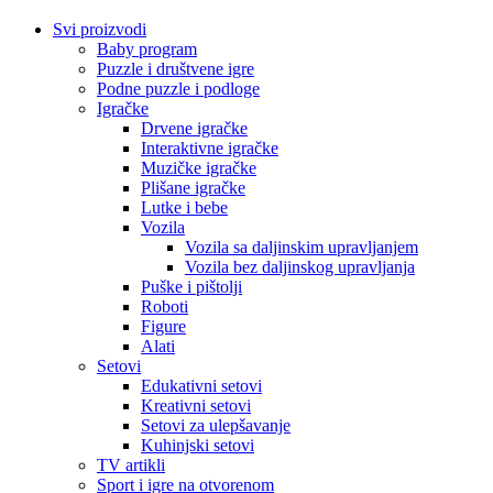
Svi proizvodi
Baby program
Puzzle i društvene igre
Podne puzzle i podloge
Igračke
Drvene igračke
Interaktivne igračke
Muzičke igračke
Plišane igračke
Lutke i bebe
Vozila
Vozila sa daljinskim upravljanjem
Vozila bez daljinskog upravljanja
Puške i pištolji
Roboti
Figure
Alati
Setovi
Edukativni setovi
Kreativni setovi
Setovi za ulepšavanje
Kuhinjski setovi
TV artikli
Sport i igre na otvorenom