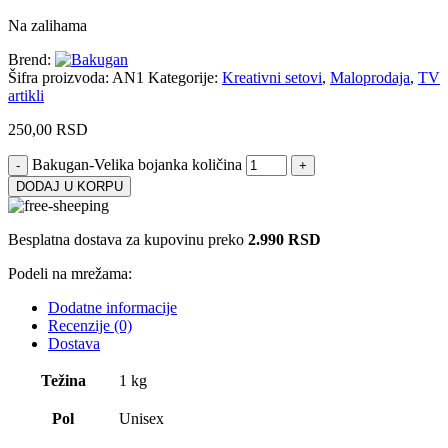
Na zalihama
Brend:
Šifra proizvoda:
AN1
Kategorije:
Kreativni setovi
,
Maloprodaja
,
TV
artikli
250,00
RSD
Bakugan-Velika bojanka količina
DODAJ U KORPU
Besplatna dostava za kupovinu preko
2.990 RSD
Podeli na mrežama:
Dodatne informacije
Recenzije (0)
Dostava
Težina
1 kg
Pol
Unisex