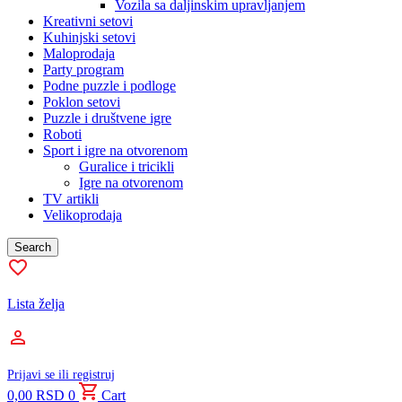
Vozila sa daljinskim upravljanjem
Kreativni setovi
Kuhinjski setovi
Maloprodaja
Party program
Podne puzzle i podloge
Poklon setovi
Puzzle i društvene igre
Roboti
Sport i igre na otvorenom
Guralice i tricikli
Igre na otvorenom
TV artikli
Velikoprodaja
Search
Lista želja
Prijavi se ili registruj
0,00
RSD
0
Cart