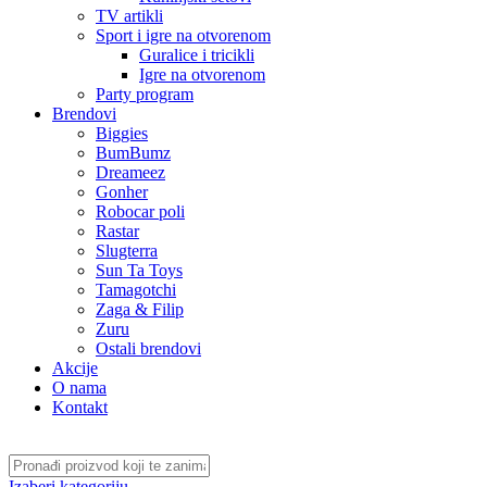
TV artikli
Sport i igre na otvorenom
Guralice i tricikli
Igre na otvorenom
Party program
Brendovi
Biggies
BumBumz
Dreameez
Gonher
Robocar poli
Rastar
Slugterra
Sun Ta Toys
Tamagotchi
Zaga & Filip
Zuru
Ostali brendovi
Akcije
O nama
Kontakt
Izaberi kategoriju