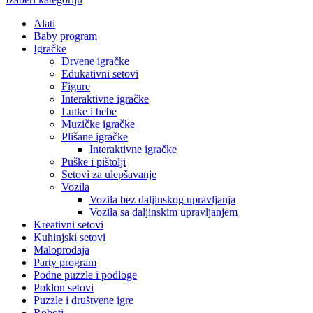
Alati
Baby program
Igračke
Drvene igračke
Edukativni setovi
Figure
Interaktivne igračke
Lutke i bebe
Muzičke igračke
Plišane igračke
Interaktivne igračke
Puške i pištolji
Setovi za ulepšavanje
Vozila
Vozila bez daljinskog upravljanja
Vozila sa daljinskim upravljanjem
Kreativni setovi
Kuhinjski setovi
Maloprodaja
Party program
Podne puzzle i podloge
Poklon setovi
Puzzle i društvene igre
Roboti