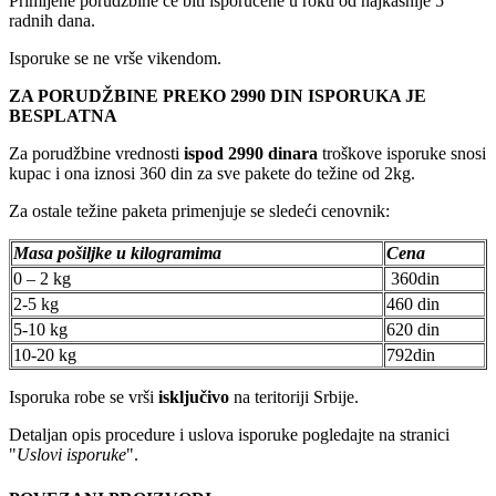
Primljene porudžbine će biti isporučene u roku od najkasnije 5
radnih dana.
Isporuke se ne vrše vikendom.
ZA PORUDŽBINE PREKO 2990 DIN ISPORUKA JE
BESPLATNA
Za porudžbine vrednosti
ispod 2990 dinara
troškove isporuke snosi
kupac i ona iznosi 360 din za sve pakete do težine od 2kg.
Za ostale težine paketa primenjuje se sledeći cenovnik:
Masa pošiljke u kilogramima
Cena
0 – 2 kg
360din
2-5 kg
460 din
5-10 kg
620 din
10-20 kg
792din
Isporuka robe se vrši
isključivo
na teritoriji Srbije.
Detaljan opis procedure i uslova isporuke pogledajte na stranici
"
Uslovi isporuke
".