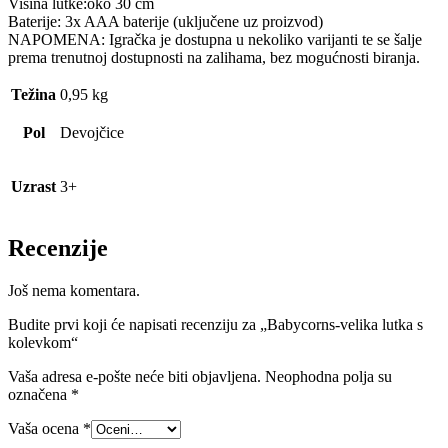
Visina lutke:oko 30 cm
Baterije: 3x AAA baterije (uključene uz proizvod)
NAPOMENA: Igračka je dostupna u nekoliko varijanti te se šalje
prema trenutnoj dostupnosti na zalihama, bez mogućnosti biranja.
Težina
0,95 kg
Pol
Devojčice
Uzrast
3+
Recenzije
Još nema komentara.
Budite prvi koji će napisati recenziju za „Babycorns-velika lutka s
kolevkom“
Vaša adresa e-pošte neće biti objavljena.
Neophodna polja su
označena
*
Vaša ocena
*