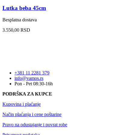
Lutka beba 45cm
Besplatna dostava
3.550,00
RSD
+381 11 2281 379
info@vamos.rs
Pon - Pet 08:30-16h
PODRŠKA ZA KUPCE
Kupovina i plaćanje
Način plaćanja i cene poštarine
Pravo na odustajanje i povrat robe
Privatnost podataka