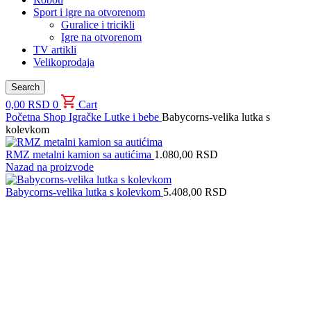
Sport i igre na otvorenom
Guralice i tricikli
Igre na otvorenom
TV artikli
Velikoprodaja
Search
0,00
RSD
0
Cart
Početna
Shop
Igračke
Lutke i bebe
Babycorns-velika lutka s
kolevkom
RMZ metalni kamion sa autićima
1.080,00
RSD
Nazad na proizvode
Babycorns-velika lutka s kolevkom
5.408,00
RSD