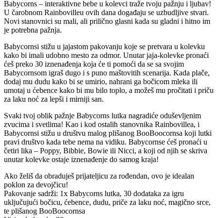
Babycorns – interaktivne bebe u kolevci traže tvoju pažnju i ljubav!
U čarobnom Rainbovilleu ovih dana događaju se uzbudljive stvari.
Novi stanovnici su mali, ali prilično glasni kada su gladni i hitno im
je potrebna pažnja.
Babycornsi stižu u jajastom pakovanju koje se pretvara u kolevku
kako bi imali udobno mesto za odmor. Unutar jaja-kolevke pronaći
ćeš preko 30 iznenađenja koja će ti pomoći da se sa svojim
Babycornsom igraš dugo i s puno maštovitih scenarija. Kada plače,
dodaj mu dudu kako bi se umirio, nahrani ga bočicom mleka ili
umotaj u ćebence kako bi mu bilo toplo, a možeš mu pročitati i priču
za laku noć za lepši i mirniji san.
Svaki tvoj oblik pažnje Babycorns lutka nagradiće oduševljenim
zvucima i svetlima! Kao i kod ostalih stanovnika Rainbovillea, i
Babycornsi stižu u društvu malog plišanog BooBoocornsa koji lutki
pravi društvo kada tebe nema na vidiku. Babycornse ćeš pronaći u
četiri lika – Poppy, Bibbie, Bowie ili Nicci, a koji od njih se skriva
unutar kolevke ostaje iznenađenje do samog kraja!
Ako želiš da obraduješ prijateljicu za rođendan, ovo je idealan
poklon za devojčicu!
Pakovanje sadrži: 1x Babycorns lutka, 30 dodataka za igru
uključujući bočicu, ćebence, dudu, priče za laku noć, magično srce,
te plišanog BooBoocornsa