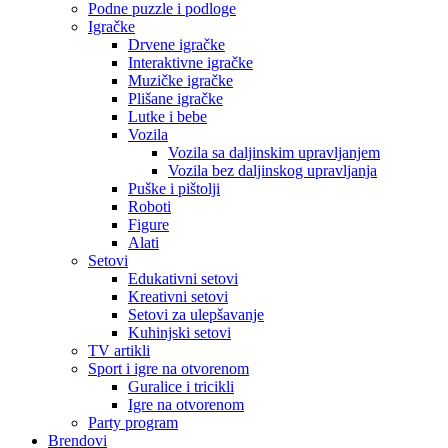
Podne puzzle i podloge
Igračke
Drvene igračke
Interaktivne igračke
Muzičke igračke
Plišane igračke
Lutke i bebe
Vozila
Vozila sa daljinskim upravljanjem
Vozila bez daljinskog upravljanja
Puške i pištolji
Roboti
Figure
Alati
Setovi
Edukativni setovi
Kreativni setovi
Setovi za ulepšavanje
Kuhinjski setovi
TV artikli
Sport i igre na otvorenom
Guralice i tricikli
Igre na otvorenom
Party program
Brendovi