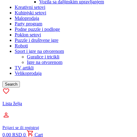
Vozila sa daljinskim upravljanjem
Kreativni setovi
Kuhinjski setovi
Maloprodaja
Party program
Podne puzzle i podloge
Poklon setovi
Puzzle i društvene igre
Roboti
Sport i igre na otvorenom
Guralice i tricikli
Igre na otvorenom
TV artikli
Velikoprodaja
Search
Lista želja
Prijavi se ili registruj
0,00
RSD
0
Cart