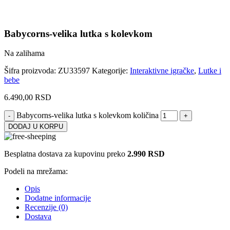
Babycorns-velika lutka s kolevkom
Na zalihama
Šifra proizvoda:
ZU33597
Kategorije:
Interaktivne igračke
,
Lutke i
bebe
6.490,00
RSD
Babycorns-velika lutka s kolevkom količina
DODAJ U KORPU
Besplatna dostava za kupovinu preko
2.990 RSD
Podeli na mrežama:
Opis
Dodatne informacije
Recenzije (0)
Dostava