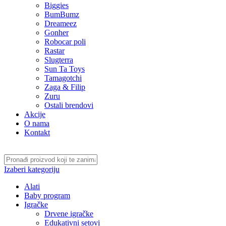
Biggies
BumBumz
Dreameez
Gonher
Robocar poli
Rastar
Slugterra
Sun Ta Toys
Tamagotchi
Zaga & Filip
Zuru
Ostali brendovi
Akcije
O nama
Kontakt
Izaberi kategoriju
Alati
Baby program
Igračke
Drvene igračke
Edukativni setovi