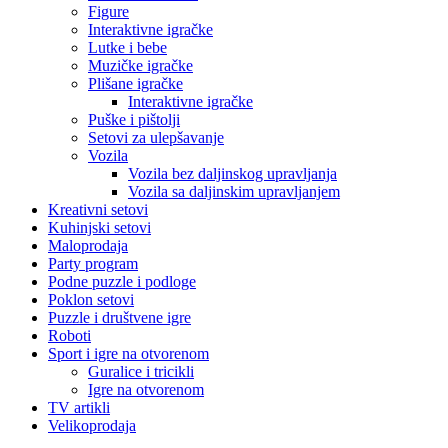
Figure
Interaktivne igračke
Lutke i bebe
Muzičke igračke
Plišane igračke
Interaktivne igračke
Puške i pištolji
Setovi za ulepšavanje
Vozila
Vozila bez daljinskog upravljanja
Vozila sa daljinskim upravljanjem
Kreativni setovi
Kuhinjski setovi
Maloprodaja
Party program
Podne puzzle i podloge
Poklon setovi
Puzzle i društvene igre
Roboti
Sport i igre na otvorenom
Guralice i tricikli
Igre na otvorenom
TV artikli
Velikoprodaja