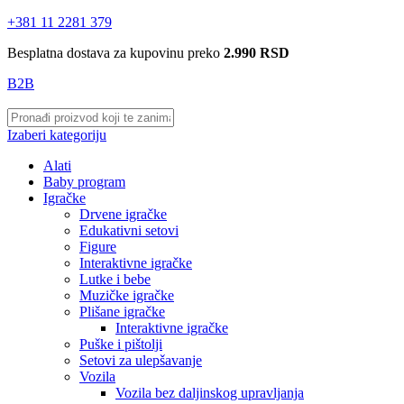
+381 11 2281 379
Besplatna dostava za kupovinu preko
2.990 RSD
B2B
Izaberi kategoriju
Alati
Baby program
Igračke
Drvene igračke
Edukativni setovi
Figure
Interaktivne igračke
Lutke i bebe
Muzičke igračke
Plišane igračke
Interaktivne igračke
Puške i pištolji
Setovi za ulepšavanje
Vozila
Vozila bez daljinskog upravljanja