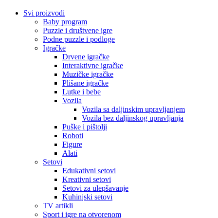
Svi proizvodi
Baby program
Puzzle i društvene igre
Podne puzzle i podloge
Igračke
Drvene igračke
Interaktivne igračke
Muzičke igračke
Plišane igračke
Lutke i bebe
Vozila
Vozila sa daljinskim upravljanjem
Vozila bez daljinskog upravljanja
Puške i pištolji
Roboti
Figure
Alati
Setovi
Edukativni setovi
Kreativni setovi
Setovi za ulepšavanje
Kuhinjski setovi
TV artikli
Sport i igre na otvorenom