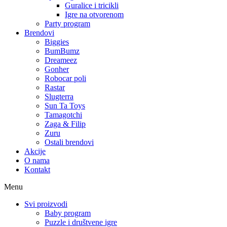
Guralice i tricikli
Igre na otvorenom
Party program
Brendovi
Biggies
BumBumz
Dreameez
Gonher
Robocar poli
Rastar
Slugterra
Sun Ta Toys
Tamagotchi
Zaga & Filip
Zuru
Ostali brendovi
Akcije
O nama
Kontakt
Menu
Svi proizvodi
Baby program
Puzzle i društvene igre