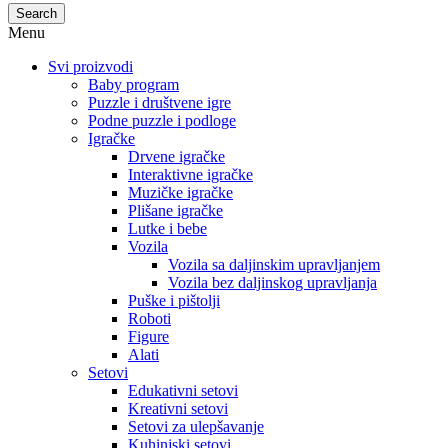
Search
Menu
Svi proizvodi
Baby program
Puzzle i društvene igre
Podne puzzle i podloge
Igračke
Drvene igračke
Interaktivne igračke
Muzičke igračke
Plišane igračke
Lutke i bebe
Vozila
Vozila sa daljinskim upravljanjem
Vozila bez daljinskog upravljanja
Puške i pištolji
Roboti
Figure
Alati
Setovi
Edukativni setovi
Kreativni setovi
Setovi za ulepšavanje
Kuhinjski setovi