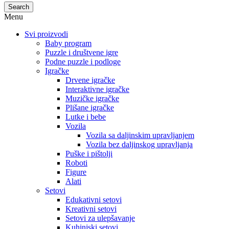
Search
Menu
Svi proizvodi
Baby program
Puzzle i društvene igre
Podne puzzle i podloge
Igračke
Drvene igračke
Interaktivne igračke
Muzičke igračke
Plišane igračke
Lutke i bebe
Vozila
Vozila sa daljinskim upravljanjem
Vozila bez daljinskog upravljanja
Puške i pištolji
Roboti
Figure
Alati
Setovi
Edukativni setovi
Kreativni setovi
Setovi za ulepšavanje
Kuhinjski setovi