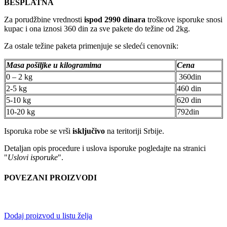
BESPLATNA
Za porudžbine vrednosti
ispod 2990 dinara
troškove isporuke snosi
kupac i ona iznosi 360 din za sve pakete do težine od 2kg.
Za ostale težine paketa primenjuje se sledeći cenovnik:
Masa pošiljke u kilogramima
Cena
0 – 2 kg
360din
2-5 kg
460 din
5-10 kg
620 din
10-20 kg
792din
Isporuka robe se vrši
isključivo
na teritoriji Srbije.
Detaljan opis procedure i uslova isporuke pogledajte na stranici
"
Uslovi isporuke
".
POVEZANI PROIZVODI
Dodaj proizvod u listu želja