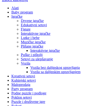
Alati
Baby program
Igračke
Drvene igračke
Edukativni setovi
Figure
Interaktivne igračke
Lutke i bebe
Muzičke igračke
Plišane igračke
Interaktivne igračke
Puške i pištolji
Setovi za ulepšavanje
Vozila
Vozila bez daljinskog upravljanja
Vozila sa daljinskim upravljanjem
Kreativni setovi
Kuhinjski setovi
Maloprodaja
Party program
Podne puzzle i podloge
Poklon setovi
Puzzle i društvene igre
Roboti