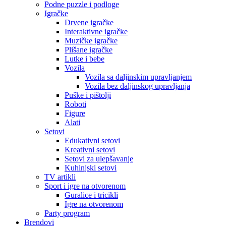
Podne puzzle i podloge
Igračke
Drvene igračke
Interaktivne igračke
Muzičke igračke
Plišane igračke
Lutke i bebe
Vozila
Vozila sa daljinskim upravljanjem
Vozila bez daljinskog upravljanja
Puške i pištolji
Roboti
Figure
Alati
Setovi
Edukativni setovi
Kreativni setovi
Setovi za ulepšavanje
Kuhinjski setovi
TV artikli
Sport i igre na otvorenom
Guralice i tricikli
Igre na otvorenom
Party program
Brendovi