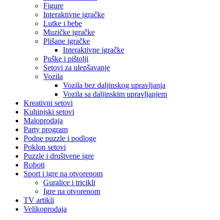
Figure
Interaktivne igračke
Lutke i bebe
Muzičke igračke
Plišane igračke
Interaktivne igračke
Puške i pištolji
Setovi za ulepšavanje
Vozila
Vozila bez daljinskog upravljanja
Vozila sa daljinskim upravljanjem
Kreativni setovi
Kuhinjski setovi
Maloprodaja
Party program
Podne puzzle i podloge
Poklon setovi
Puzzle i društvene igre
Roboti
Sport i igre na otvorenom
Guralice i tricikli
Igre na otvorenom
TV artikli
Velikoprodaja