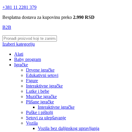
+381 11 2281 379
Besplatna dostava za kupovinu preko
2.990 RSD
B2B
Izaberi kategoriju
Alati
Baby program
Igračke
Drvene igračke
Edukativni setovi
Figure
Interaktivne igračke
Lutke i bebe
Muzičke igračke
Plišane igračke
Interaktivne igračke
Puške i pištolji
Setovi za ulepšavanje
Vozila
Vozila bez daljinskog upravljanja