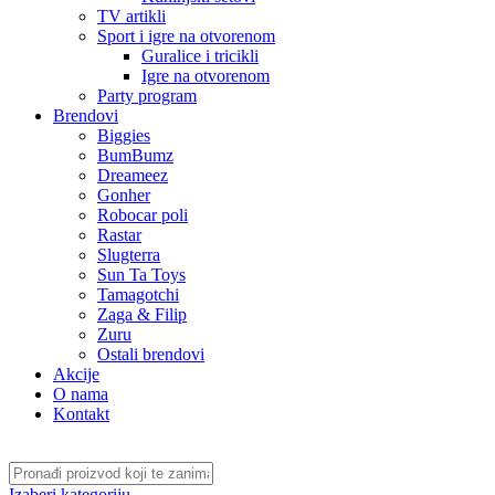
TV artikli
Sport i igre na otvorenom
Guralice i tricikli
Igre na otvorenom
Party program
Brendovi
Biggies
BumBumz
Dreameez
Gonher
Robocar poli
Rastar
Slugterra
Sun Ta Toys
Tamagotchi
Zaga & Filip
Zuru
Ostali brendovi
Akcije
O nama
Kontakt
Izaberi kategoriju