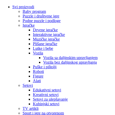
Svi proizvodi
Baby program
Puzzle i društvene igre
Podne puzzle i podloge
Igračke
Drvene igračke
Interaktivne igračke
Muzičke igračke
Plišane igračke
Lutke i bebe
Vozila
Vozila sa daljinskim upravljanjem
Vozila bez daljinskog upravljanja
Puške i pištolji
Roboti
Figure
Alati
Setovi
Edukativni setovi
Kreativni setovi
Setovi za ulepšavanje
Kuhinjski setovi
TV artikli
Sport i igre na otvorenom