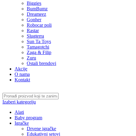
Biggies
BumBumz
Dreameez
Gonher
Robocar poli
Rastar
Slugterra
Sun Ta Toys
Tamagotchi
Zaga & Filip
Zuru
Ostali brendovi
Akcije
O nama
Kontakt
Izaberi kategoriju
Alati
Baby program
Igračke
Drvene igračke
Edukativni setovi