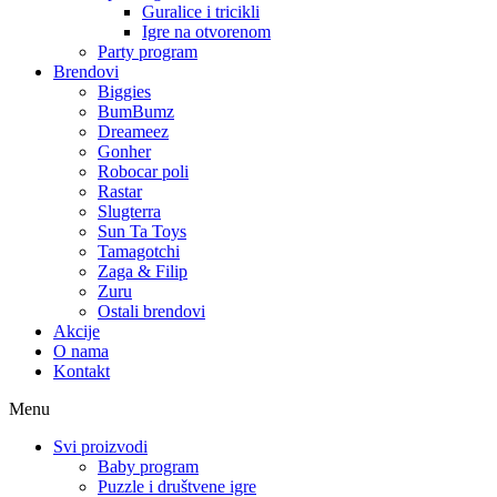
Guralice i tricikli
Igre na otvorenom
Party program
Brendovi
Biggies
BumBumz
Dreameez
Gonher
Robocar poli
Rastar
Slugterra
Sun Ta Toys
Tamagotchi
Zaga & Filip
Zuru
Ostali brendovi
Akcije
O nama
Kontakt
Menu
Svi proizvodi
Baby program
Puzzle i društvene igre