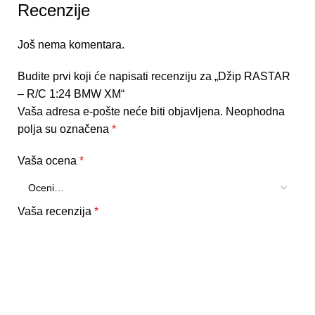
Recenzije
Još nema komentara.
Budite prvi koji će napisati recenziju za „Džip RASTAR
– R/C 1:24 BMW XM“
Vaša adresa e-pošte neće biti objavljena.
Neophodna
polja su označena
*
Vaša ocena
*
Vaša recenzija
*