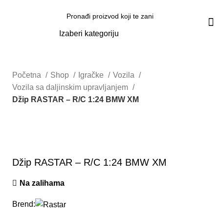
Svi proizvodi
Izaberi kategoriju
Početna
Shop
Igračke
Vozila
Vozila sa daljinskim upravljanjem
Džip RASTAR – R/C 1:24 BMW XM
Uvećaj sliku proizvoda
Džip RASTAR – R/C 1:24 BMW XM
Na zalihama
Brend: