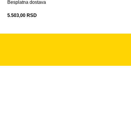
Besplatna dostava
5.503,00
RSD
+381 11 2281 379
info@vamos.rs
Pon - Pet 08:30-16h
PODRŠKA ZA KUPCE