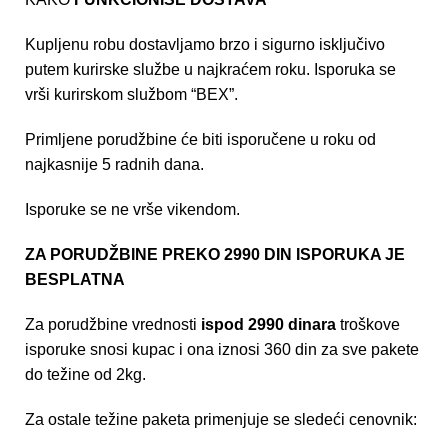
Kupljenu robu dostavljamo brzo i sigurno isključivo
putem kurirske službe u najkraćem roku. Isporuka se
vrši kurirskom službom “BEX”.
Primljene porudžbine će biti isporučene u roku od
najkasnije 5 radnih dana.
Isporuke se ne vrše vikendom.
ZA PORUDŽBINE PREKO 2990 DIN ISPORUKA JE
BESPLATNA
Za porudžbine vrednosti
ispod 2990 dinara
troškove
isporuke snosi kupac i ona iznosi 360 din za sve pakete
do težine od 2kg.
Za ostale težine paketa primenjuje se sledeći cenovnik: