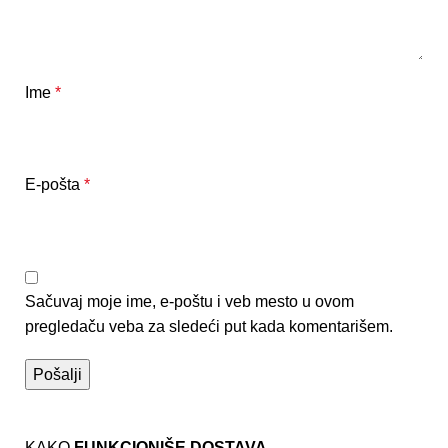
Ime
*
E-pošta
*
Sačuvaj moje ime, e-poštu i veb mesto u ovom
pregledaču veba za sledeći put kada komentarišem.
KAKO
FUNKCIONIŠE DOSTAVA