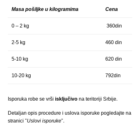
Masa pošiljke u kilogramima
Cena
0 – 2 kg
360din
2-5 kg
460 din
5-10 kg
620 din
10-20 kg
792din
Isporuka robe se vrši
isključivo
na teritoriji Srbije.
Detaljan opis procedure i uslova isporuke pogledajte na
stranici "
Uslovi isporuke
".