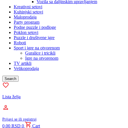
Vozila sa daljinskim upravljanjem
Kreativni setovi
Kuhinjski setovi
Maloprodaja
Party program
Podne puzzle i podloge
Poklon setovi
Puzzle i društvene igre
Roboti
Sport i igre na otvorenom
Guralice i tricikli
Igre na otvorenom
TV artikli
Velikoprodaja
Search
Lista želja
Prijavi se ili registruj
0,00
RSD
0
Cart