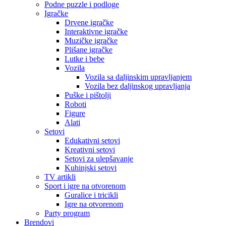
Podne puzzle i podloge
Igračke
Drvene igračke
Interaktivne igračke
Muzičke igračke
Plišane igračke
Lutke i bebe
Vozila
Vozila sa daljinskim upravljanjem
Vozila bez daljinskog upravljanja
Puške i pištolji
Roboti
Figure
Alati
Setovi
Edukativni setovi
Kreativni setovi
Setovi za ulepšavanje
Kuhinjski setovi
TV artikli
Sport i igre na otvorenom
Guralice i tricikli
Igre na otvorenom
Party program
Brendovi