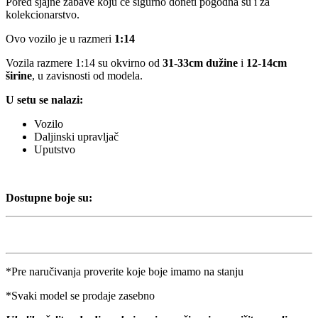
Pored sjajne zabave koju će sigurno doneti pogodna su i za
kolekcionarstvo.
Ovo vozilo je u razmeri
1:14
Vozila razmere 1:14 su okvirno od
31-33cm dužine
i
12-14cm
širine
, u zavisnosti od modela.
U setu se nalazi:
Vozilo
Daljinski upravljač
Uputstvo
Dostupne boje su:
*Pre naručivanja proverite koje boje imamo na stanju
*Svaki model se prodaje zasebno