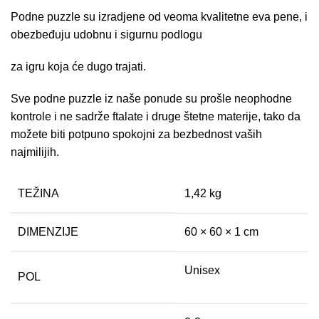
Podne puzzle su izradjene od veoma kvalitetne eva pene, i
obezbeđuju udobnu i sigurnu podlogu
za igru koja će dugo trajati.
Sve podne puzzle iz naše ponude su prošle neophodne
kontrole i ne sadrže ftalate i druge štetne materije, tako da
možete biti potpuno spokojni za bezbednost vaših
najmilijih.
TEŽINA
1,42 kg
DIMENZIJE
60 × 60 × 1 cm
Unisex
POL