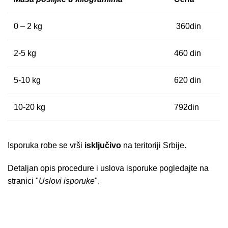
0 – 2 kg
360din
2-5 kg
460 din
5-10 kg
620 din
10-20 kg
792din
Isporuka robe se vrši
isključivo
na teritoriji Srbije.
Detaljan opis procedure i uslova isporuke pogledajte na
stranici "
Uslovi isporuke
".