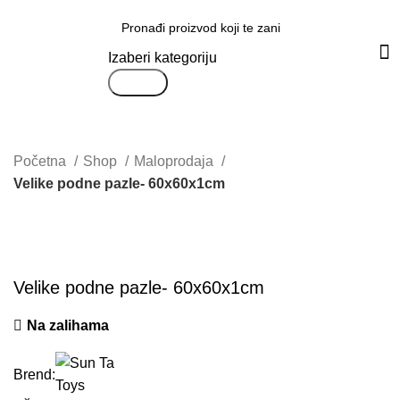
Svi proizvodi
Izaberi kategoriju
Search
Početna
Shop
Maloprodaja
Velike podne pazle- 60x60x1cm
Uvećaj sliku proizvoda
Velike podne pazle- 60x60x1cm
Na zalihama
Brend: