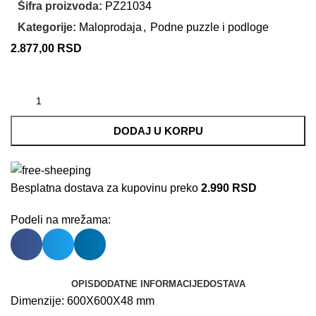
Šifra proizvoda:
PZ21034
Kategorije:
Maloprodaja
,
Podne puzzle i podloge
2.877,00
RSD
DODAJ U KORPU
Besplatna dostava za kupovinu preko
2.990 RSD
Podeli na mrežama:
OPIS
DODATNE INFORMACIJE
DOSTAVA
Dimenzije: 600X600X48 mm