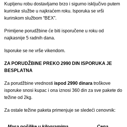
Kupljenu robu dostavljamo brzo i sigurno isključivo putem
kurirske službe u najkraćem roku. Isporuka se vrši
kurirskom službom “BEX”.
Primljene porudžbine će biti isporučene u roku od
najkasnije 5 radnih dana.
Isporuke se ne vrše vikendom.
ZA PORUDŽBINE PREKO 2990 DIN ISPORUKA JE
BESPLATNA
Za porudžbine vrednosti
ispod 2990 dinara
troškove
isporuke snosi kupac i ona iznosi 360 din za sve pakete do
težine od 2kg.
Za ostale težine paketa primenjuje se sledeći cenovnik:
Masa pošiljke u kilogramima
Cena