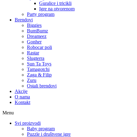
Guralice i tricikli
Igre na otvorenom
Party program
Brendovi
Biggies
BumBumz
Dreameez
Gonher
Robocar poli
Rastar
Slugterra
Sun Ta Toys
Tamagotchi
Zaga & Filip
Zuru
Ostali brendovi
Akcije
O nama
Kontakt
Menu
Svi proizvodi
Baby program
Puzzle i društvene igre