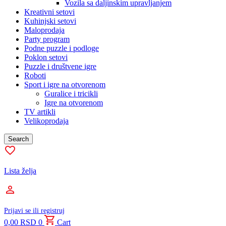
Vozila sa daljinskim upravljanjem
Kreativni setovi
Kuhinjski setovi
Maloprodaja
Party program
Podne puzzle i podloge
Poklon setovi
Puzzle i društvene igre
Roboti
Sport i igre na otvorenom
Guralice i tricikli
Igre na otvorenom
TV artikli
Velikoprodaja
Search
Lista želja
Prijavi se ili registruj
0,00
RSD
0
Cart