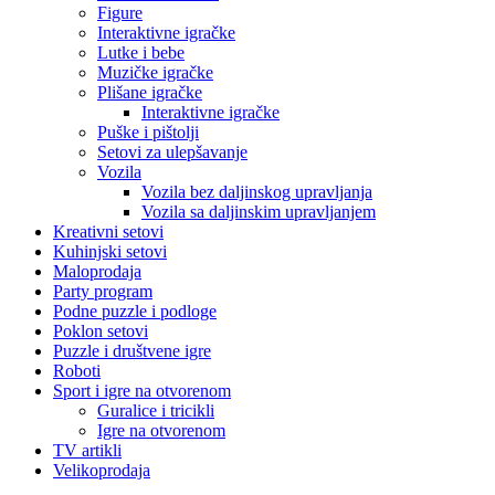
Figure
Interaktivne igračke
Lutke i bebe
Muzičke igračke
Plišane igračke
Interaktivne igračke
Puške i pištolji
Setovi za ulepšavanje
Vozila
Vozila bez daljinskog upravljanja
Vozila sa daljinskim upravljanjem
Kreativni setovi
Kuhinjski setovi
Maloprodaja
Party program
Podne puzzle i podloge
Poklon setovi
Puzzle i društvene igre
Roboti
Sport i igre na otvorenom
Guralice i tricikli
Igre na otvorenom
TV artikli
Velikoprodaja