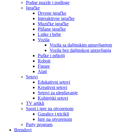
Podne puzzle i podloge
Igračke
Drvene igračke
Interaktivne igračke
Muzičke igračke
Plišane igračke
Lutke i bebe
Vozila
Vozila sa daljinskim upravljanjem
Vozila bez daljinskog upravljanja
Puške i pištolji
Roboti
Figure
Alati
Setovi
Edukativni setovi
Kreativni setovi
Setovi za ulepšavanje
Kuhinjski setovi
TV artikli
Sport i igre na otvorenom
Guralice i tricikli
Igre na otvorenom
Party program
Brendovi