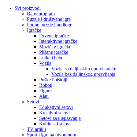
Svi proizvodi
Baby program
Puzzle i društvene igre
Podne puzzle i podloge
Igračke
Drvene igračke
Interaktivne igračke
Muzičke igračke
Plišane igračke
Lutke i bebe
Vozila
Vozila sa daljinskim upravljanjem
Vozila bez daljinskog upravljanja
Puške i pištolji
Roboti
Figure
Alati
Setovi
Edukativni setovi
Kreativni setovi
Setovi za ulepšavanje
Kuhinjski setovi
TV artikli
Sport i igre na otvorenom