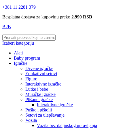
+381 11 2281 379
Besplatna dostava za kupovinu preko
2.990 RSD
B2B
Izaberi kategoriju
Alati
Baby program
Igračke
Drvene igračke
Edukativni setovi
Figure
Interaktivne igračke
Lutke i bebe
Muzičke igračke
Plišane igračke
Interaktivne igračke
Puške i pištolji
Setovi za ulepšavanje
Vozila
Vozila bez daljinskog upravljanja