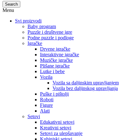
Search
Menu
Svi proizvodi
Baby program
Puzzle i društvene igre
Podne puzzle i podloge
Igračke
Drvene igračke
Interaktivne igračke
Muzičke igračke
Plišane igračke
Lutke i bebe
Vozila
Vozila sa daljinskim upravljanjem
Vozila bez daljinskog upravljanja
Puške i pištolji
Roboti
Figure
Alati
Setovi
Edukativni setovi
Kreativni setovi
Setovi za ulepšavanje
Kuhinjski setovi