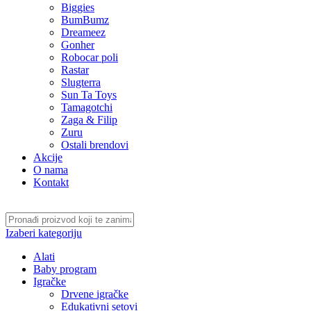
Biggies
BumBumz
Dreameez
Gonher
Robocar poli
Rastar
Slugterra
Sun Ta Toys
Tamagotchi
Zaga & Filip
Zuru
Ostali brendovi
Akcije
O nama
Kontakt
Izaberi kategoriju
Alati
Baby program
Igračke
Drvene igračke
Edukativni setovi