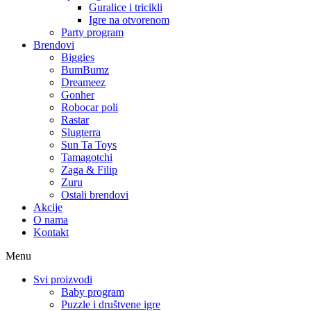
Guralice i tricikli
Igre na otvorenom
Party program
Brendovi
Biggies
BumBumz
Dreameez
Gonher
Robocar poli
Rastar
Slugterra
Sun Ta Toys
Tamagotchi
Zaga & Filip
Zuru
Ostali brendovi
Akcije
O nama
Kontakt
Menu
Svi proizvodi
Baby program
Puzzle i društvene igre