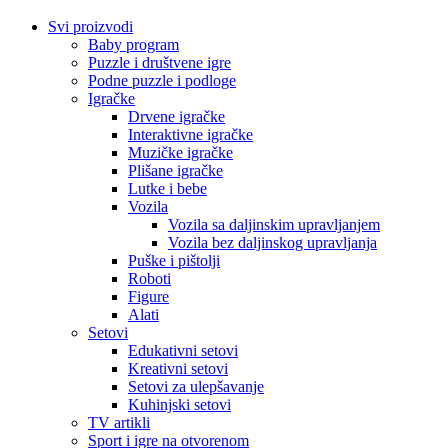
Svi proizvodi
Baby program
Puzzle i društvene igre
Podne puzzle i podloge
Igračke
Drvene igračke
Interaktivne igračke
Muzičke igračke
Plišane igračke
Lutke i bebe
Vozila
Vozila sa daljinskim upravljanjem
Vozila bez daljinskog upravljanja
Puške i pištolji
Roboti
Figure
Alati
Setovi
Edukativni setovi
Kreativni setovi
Setovi za ulepšavanje
Kuhinjski setovi
TV artikli
Sport i igre na otvorenom