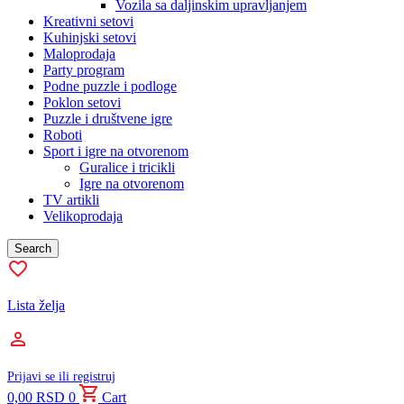
Vozila sa daljinskim upravljanjem
Kreativni setovi
Kuhinjski setovi
Maloprodaja
Party program
Podne puzzle i podloge
Poklon setovi
Puzzle i društvene igre
Roboti
Sport i igre na otvorenom
Guralice i tricikli
Igre na otvorenom
TV artikli
Velikoprodaja
Search
Lista želja
Prijavi se ili registruj
0,00
RSD
0
Cart