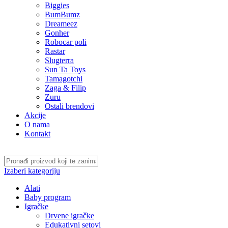
Biggies
BumBumz
Dreameez
Gonher
Robocar poli
Rastar
Slugterra
Sun Ta Toys
Tamagotchi
Zaga & Filip
Zuru
Ostali brendovi
Akcije
O nama
Kontakt
Izaberi kategoriju
Alati
Baby program
Igračke
Drvene igračke
Edukativni setovi