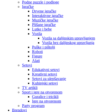
Podne puzzle i podloge
Igračke
Drvene igračke
Interaktivne igračke
Muzičke igračke
Plišane igračke
Lutke i bebe
Vozila
Vozila sa daljinskim upravljanjem
Vozila bez daljinskog upravljanja
Puške i pištolji
Roboti
Figure
Alati
Setovi
Edukativni setovi
Kreativni setovi
Setovi za ulepšavanje
Kuhinjski setovi
TV artikli
Sport i igre na otvorenom
Guralice i tricikli
Igre na otvorenom
Party program
Brendovi