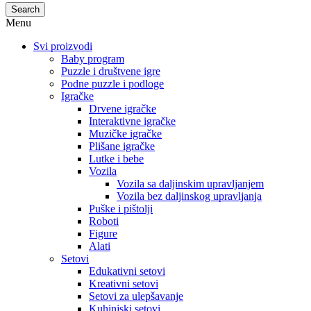
Search
Menu
Svi proizvodi
Baby program
Puzzle i društvene igre
Podne puzzle i podloge
Igračke
Drvene igračke
Interaktivne igračke
Muzičke igračke
Plišane igračke
Lutke i bebe
Vozila
Vozila sa daljinskim upravljanjem
Vozila bez daljinskog upravljanja
Puške i pištolji
Roboti
Figure
Alati
Setovi
Edukativni setovi
Kreativni setovi
Setovi za ulepšavanje
Kuhinjski setovi