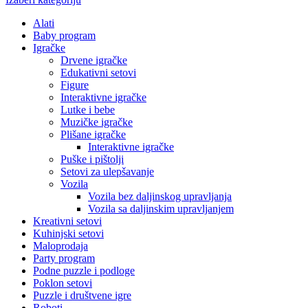
Alati
Baby program
Igračke
Drvene igračke
Edukativni setovi
Figure
Interaktivne igračke
Lutke i bebe
Muzičke igračke
Plišane igračke
Interaktivne igračke
Puške i pištolji
Setovi za ulepšavanje
Vozila
Vozila bez daljinskog upravljanja
Vozila sa daljinskim upravljanjem
Kreativni setovi
Kuhinjski setovi
Maloprodaja
Party program
Podne puzzle i podloge
Poklon setovi
Puzzle i društvene igre
Roboti