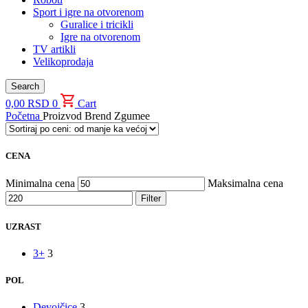
Sport i igre na otvorenom
Guralice i tricikli
Igre na otvorenom
TV artikli
Velikoprodaja
Search
0,00
RSD
0
Cart
Početna
Proizvod Brend
Zgumee
CENA
Minimalna cena
Maksimalna cena
Filter
UZRAST
3+
3
POL
Devojčice
3