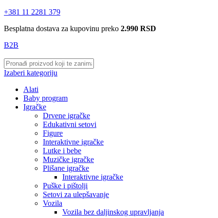
+381 11 2281 379
Besplatna dostava za kupovinu preko
2.990 RSD
B2B
Izaberi kategoriju
Alati
Baby program
Igračke
Drvene igračke
Edukativni setovi
Figure
Interaktivne igračke
Lutke i bebe
Muzičke igračke
Plišane igračke
Interaktivne igračke
Puške i pištolji
Setovi za ulepšavanje
Vozila
Vozila bez daljinskog upravljanja