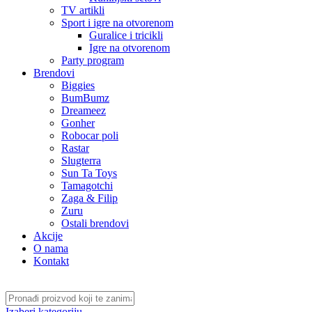
TV artikli
Sport i igre na otvorenom
Guralice i tricikli
Igre na otvorenom
Party program
Brendovi
Biggies
BumBumz
Dreameez
Gonher
Robocar poli
Rastar
Slugterra
Sun Ta Toys
Tamagotchi
Zaga & Filip
Zuru
Ostali brendovi
Akcije
O nama
Kontakt
Izaberi kategoriju