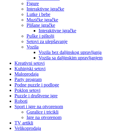
Figure
Interaktivne igračke
Lutke i bebe
Muzičke igračke
Plišane igračke
Interaktivne igračke
Puške i pištolji
Setovi za ulepšavanje
Vozila
Vozila bez daljinskog upravljanja
Vozila sa daljinskim upravljanjem
Kreativni setovi
Kuhinjski setovi
Maloprodaja
Party program
Podne puzzle i podloge
Poklon setovi
Puzzle i društvene igre
Roboti
Sport i igre na otvorenom
Guralice i tricikli
Igre na otvorenom
TV artikli
Velikoprodaja