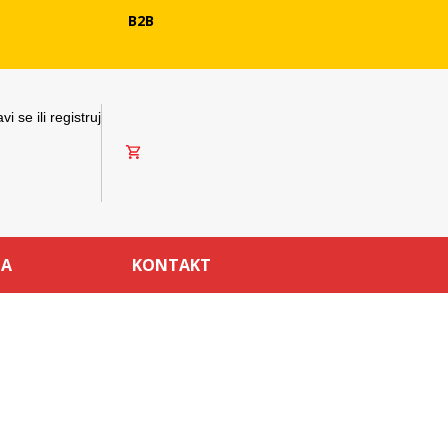
B2B
avi se ili registruj
MA
KONTAKT