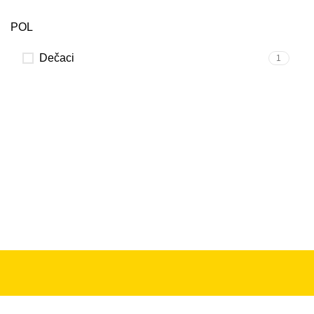
POL
Dečaci
1