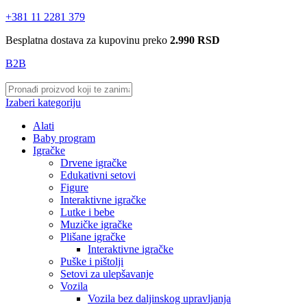
+381 11 2281 379
Besplatna dostava za kupovinu preko
2.990 RSD
B2B
Izaberi kategoriju
Alati
Baby program
Igračke
Drvene igračke
Edukativni setovi
Figure
Interaktivne igračke
Lutke i bebe
Muzičke igračke
Plišane igračke
Interaktivne igračke
Puške i pištolji
Setovi za ulepšavanje
Vozila
Vozila bez daljinskog upravljanja