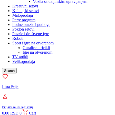
Vozila sa daljinskim upravljanjem
Kreativni setovi
Kuhinjski setovi
Maloprodaja
Party program
Podne puzzle i podloge
Poklon setovi
Puzzle i društvene igre
Roboti
Sport i igre na otvorenom
Guralice i tricikli
Igre na otvorenom
TV artikli
Velikoprodaja
Search
Lista želja
Prijavi se ili registruj
0,00
RSD
0
Cart