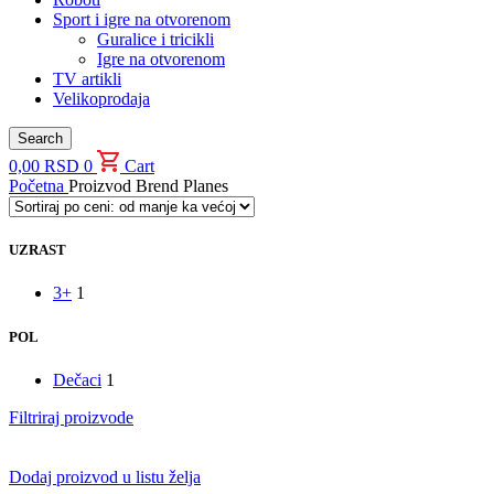
Sport i igre na otvorenom
Guralice i tricikli
Igre na otvorenom
TV artikli
Velikoprodaja
Search
0,00
RSD
0
Cart
Početna
Proizvod Brend
Planes
UZRAST
3+
1
POL
Dečaci
1
Filtriraj proizvode
Dodaj proizvod u listu želja