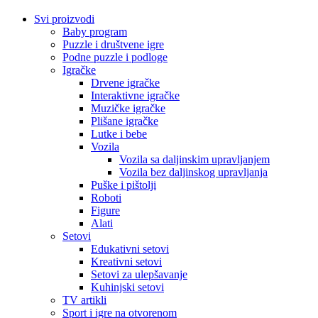
Svi proizvodi
Baby program
Puzzle i društvene igre
Podne puzzle i podloge
Igračke
Drvene igračke
Interaktivne igračke
Muzičke igračke
Plišane igračke
Lutke i bebe
Vozila
Vozila sa daljinskim upravljanjem
Vozila bez daljinskog upravljanja
Puške i pištolji
Roboti
Figure
Alati
Setovi
Edukativni setovi
Kreativni setovi
Setovi za ulepšavanje
Kuhinjski setovi
TV artikli
Sport i igre na otvorenom