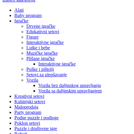
Alati
Baby program
Igračke
Drvene igračke
Edukativni setovi
Figure
Interaktivne igračke
Lutke i bebe
Muzičke igračke
Plišane igračke
Interaktivne igračke
Puške i pištolji
Setovi za ulepšavanje
Vozila
Vozila bez daljinskog upravljanja
Vozila sa daljinskim upravljanjem
Kreativni setovi
Kuhinjski setovi
Maloprodaja
Party program
Podne puzzle i podloge
Poklon setovi
Puzzle i društvene igre
Roboti