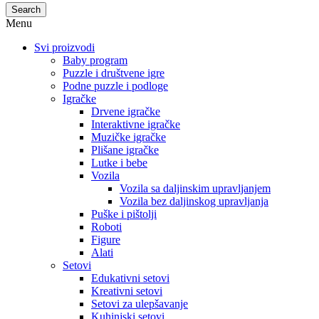
Search
Menu
Svi proizvodi
Baby program
Puzzle i društvene igre
Podne puzzle i podloge
Igračke
Drvene igračke
Interaktivne igračke
Muzičke igračke
Plišane igračke
Lutke i bebe
Vozila
Vozila sa daljinskim upravljanjem
Vozila bez daljinskog upravljanja
Puške i pištolji
Roboti
Figure
Alati
Setovi
Edukativni setovi
Kreativni setovi
Setovi za ulepšavanje
Kuhinjski setovi