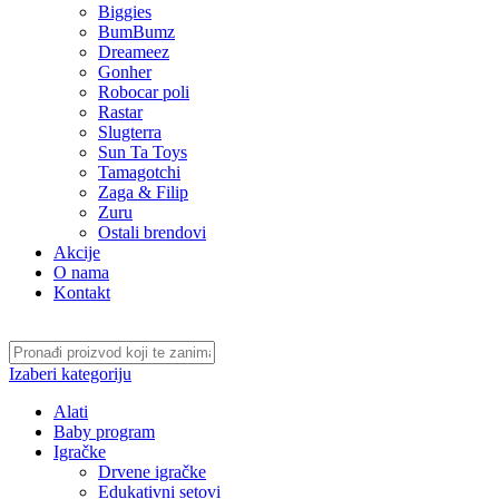
Biggies
BumBumz
Dreameez
Gonher
Robocar poli
Rastar
Slugterra
Sun Ta Toys
Tamagotchi
Zaga & Filip
Zuru
Ostali brendovi
Akcije
O nama
Kontakt
Izaberi kategoriju
Alati
Baby program
Igračke
Drvene igračke
Edukativni setovi