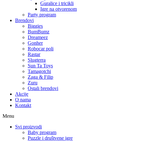
Guralice i tricikli
Igre na otvorenom
Party program
Brendovi
Biggies
BumBumz
Dreameez
Gonher
Robocar poli
Rastar
Slugterra
Sun Ta Toys
Tamagotchi
Zaga & Filip
Zuru
Ostali brendovi
Akcije
O nama
Kontakt
Menu
Svi proizvodi
Baby program
Puzzle i društvene igre