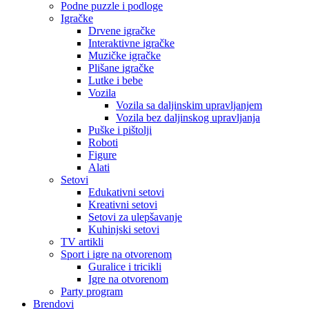
Podne puzzle i podloge
Igračke
Drvene igračke
Interaktivne igračke
Muzičke igračke
Plišane igračke
Lutke i bebe
Vozila
Vozila sa daljinskim upravljanjem
Vozila bez daljinskog upravljanja
Puške i pištolji
Roboti
Figure
Alati
Setovi
Edukativni setovi
Kreativni setovi
Setovi za ulepšavanje
Kuhinjski setovi
TV artikli
Sport i igre na otvorenom
Guralice i tricikli
Igre na otvorenom
Party program
Brendovi