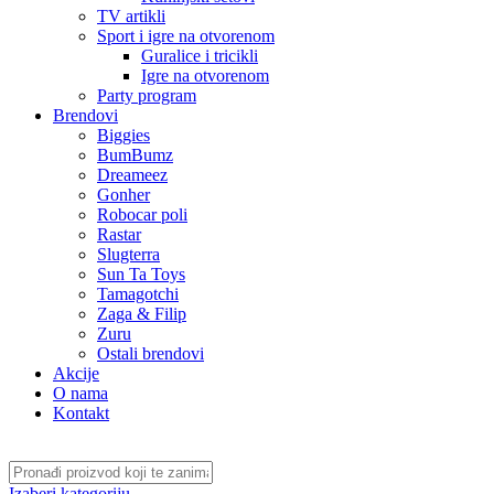
TV artikli
Sport i igre na otvorenom
Guralice i tricikli
Igre na otvorenom
Party program
Brendovi
Biggies
BumBumz
Dreameez
Gonher
Robocar poli
Rastar
Slugterra
Sun Ta Toys
Tamagotchi
Zaga & Filip
Zuru
Ostali brendovi
Akcije
O nama
Kontakt
Izaberi kategoriju