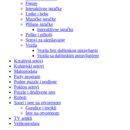
Figure
Interaktivne igračke
Lutke i bebe
Muzičke igračke
Plišane igračke
Interaktivne igračke
Puške i pištolji
Setovi za ulepšavanje
Vozila
Vozila bez daljinskog upravljanja
Vozila sa daljinskim upravljanjem
Kreativni setovi
Kuhinjski setovi
Maloprodaja
Party program
Podne puzzle i podloge
Poklon setovi
Puzzle i društvene igre
Roboti
Sport i igre na otvorenom
Guralice i tricikli
Igre na otvorenom
TV artikli
Velikoprodaja