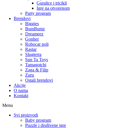
Guralice i tricikli
Igre na otvorenom
Party program
Brendovi
Biggies
BumBumz
Dreameez
Gonher
Robocar poli
Rastar
Slugterra
Sun Ta Toys
Tamagotchi
Zaga & Filip
Zuru
Ostali brendovi
Akcije
O nama
Kontakt
Menu
Svi proizvodi
Baby program
Puzzle i društvene igre