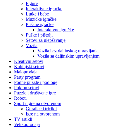
Figure
Interaktivne igračke
Lutke i bebe
Muzičke igračke
Plišane igračke
Interaktivne igračke
Puške i pištolji
Setovi za ulepšavanje
Vozila
Vozila bez daljinskog upravljanja
Vozila sa daljinskim upravljanjem
Kreativni setovi
Kuhinjski setovi
Maloprodaja
Party program
Podne puzzle i podloge
Poklon setovi
Puzzle i društvene igre
Roboti
Sport i igre na otvorenom
Guralice i tricikli
Igre na otvorenom
TV artikli
Velikoprodaja