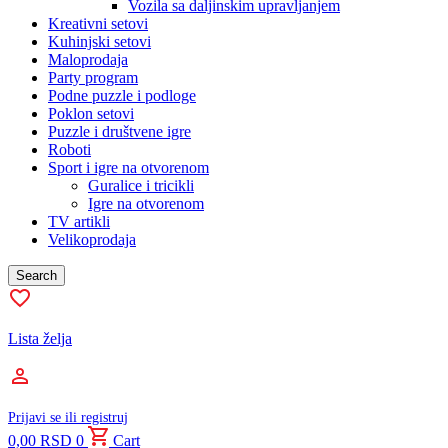
Vozila sa daljinskim upravljanjem
Kreativni setovi
Kuhinjski setovi
Maloprodaja
Party program
Podne puzzle i podloge
Poklon setovi
Puzzle i društvene igre
Roboti
Sport i igre na otvorenom
Guralice i tricikli
Igre na otvorenom
TV artikli
Velikoprodaja
Search
Lista želja
Prijavi se ili registruj
0,00
RSD
0
Cart