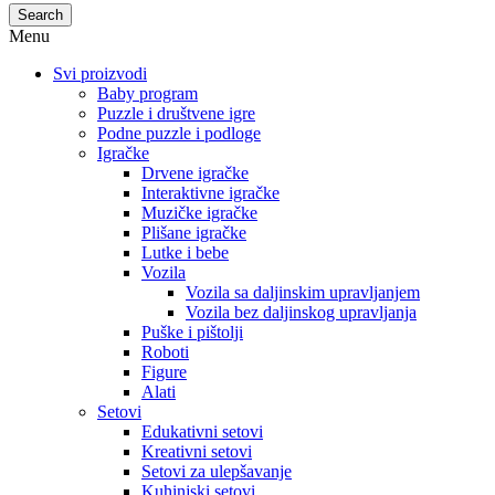
Search
Menu
Svi proizvodi
Baby program
Puzzle i društvene igre
Podne puzzle i podloge
Igračke
Drvene igračke
Interaktivne igračke
Muzičke igračke
Plišane igračke
Lutke i bebe
Vozila
Vozila sa daljinskim upravljanjem
Vozila bez daljinskog upravljanja
Puške i pištolji
Roboti
Figure
Alati
Setovi
Edukativni setovi
Kreativni setovi
Setovi za ulepšavanje
Kuhinjski setovi