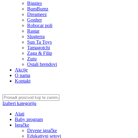
Biggies
BumBumz
Dreameez
Gonher
Robocar poli
Rastar
Slugterra
Sun Ta Toys
Tamagotchi
Zaga & Filip
Zuru
Ostali brendovi
Akcije
O nama
Kontakt
Izaberi kategoriju
Alati
Baby program
Igračke
Drvene igračke
Edukativni setovi