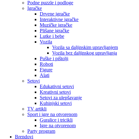
Podne puzzle i podloge
Igračke
Drvene igračke
Interaktivne igračke
Muzičke igračke
Plišane igračke
Lutke i bebe
Vozila
Vozila sa daljinskim upravljanjem
Vozila bez daljinskog upravljanja
Puške i pištolji
Roboti
Figure
Alati
Setovi
Edukativni setovi
Kreativni setovi
Setovi za ulepšavanje
Kuhinjski setovi
TV artikli
Sport i igre na otvorenom
Guralice i tricikli
Igre na otvorenom
Party program
Brendovi