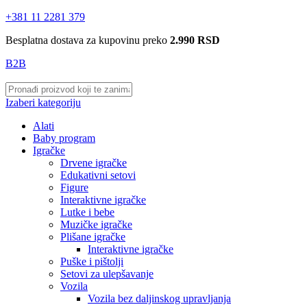
+381 11 2281 379
Besplatna dostava za kupovinu preko
2.990 RSD
B2B
Izaberi kategoriju
Alati
Baby program
Igračke
Drvene igračke
Edukativni setovi
Figure
Interaktivne igračke
Lutke i bebe
Muzičke igračke
Plišane igračke
Interaktivne igračke
Puške i pištolji
Setovi za ulepšavanje
Vozila
Vozila bez daljinskog upravljanja