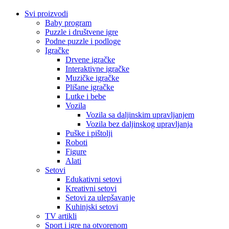
Svi proizvodi
Baby program
Puzzle i društvene igre
Podne puzzle i podloge
Igračke
Drvene igračke
Interaktivne igračke
Muzičke igračke
Plišane igračke
Lutke i bebe
Vozila
Vozila sa daljinskim upravljanjem
Vozila bez daljinskog upravljanja
Puške i pištolji
Roboti
Figure
Alati
Setovi
Edukativni setovi
Kreativni setovi
Setovi za ulepšavanje
Kuhinjski setovi
TV artikli
Sport i igre na otvorenom