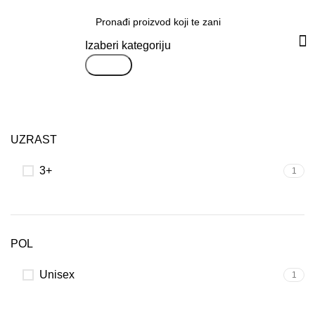
Svi proizvodi
Izaberi kategoriju
Search
UZRAST
3+
1
POL
Unisex
1